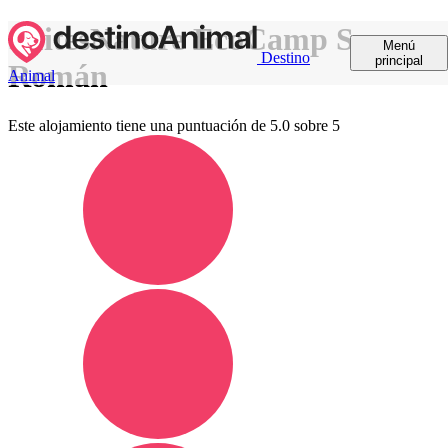
SuitesNature EcoCamp San
Menú
Destino
principal
Román
Animal
Este alojamiento tiene una puntuación de 5.0 sobre 5