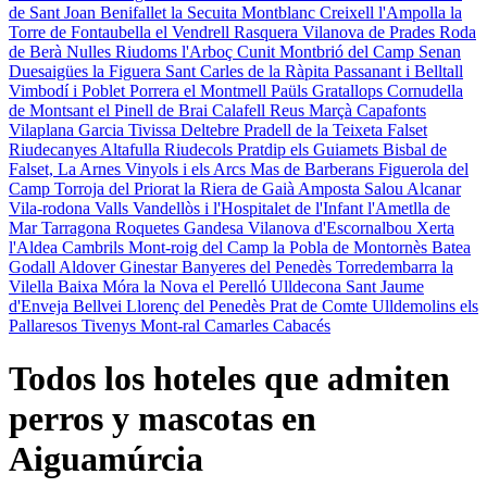
de Sant Joan
Benifallet
la Secuita
Montblanc
Creixell
l'Ampolla
la
Torre de Fontaubella
el Vendrell
Rasquera
Vilanova de Prades
Roda
de Berà
Nulles
Riudoms
l'Arboç
Cunit
Montbrió del Camp
Senan
Duesaigües
la Figuera
Sant Carles de la Ràpita
Passanant i Belltall
Vimbodí i Poblet
Porrera
el Montmell
Paüls
Gratallops
Cornudella
de Montsant
el Pinell de Brai
Calafell
Reus
Marçà
Capafonts
Vilaplana
Garcia
Tivissa
Deltebre
Pradell de la Teixeta
Falset
Riudecanyes
Altafulla
Riudecols
Pratdip
els Guiamets
Bisbal de
Falset, La
Arnes
Vinyols i els Arcs
Mas de Barberans
Figuerola del
Camp
Torroja del Priorat
la Riera de Gaià
Amposta
Salou
Alcanar
Vila-rodona
Valls
Vandellòs i l'Hospitalet de l'Infant
l'Ametlla de
Mar
Tarragona
Roquetes
Gandesa
Vilanova d'Escornalbou
Xerta
l'Aldea
Cambrils
Mont-roig del Camp
la Pobla de Montornès
Batea
Godall
Aldover
Ginestar
Banyeres del Penedès
Torredembarra
la
Vilella Baixa
Móra la Nova
el Perelló
Ulldecona
Sant Jaume
d'Enveja
Bellvei
Llorenç del Penedès
Prat de Comte
Ulldemolins
els
Pallaresos
Tivenys
Mont-ral
Camarles
Cabacés
Todos los hoteles que admiten
perros y mascotas en
Aiguamúrcia