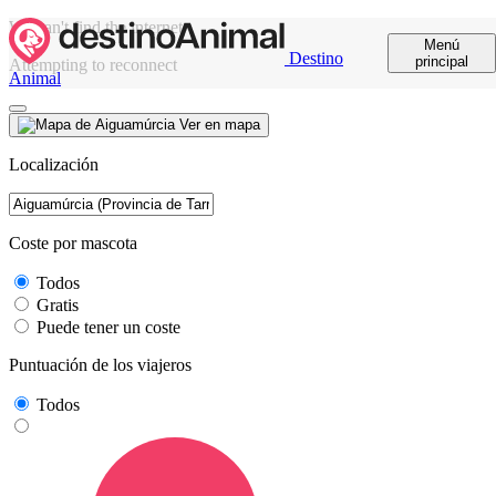
We can't find the internet
Menú
Destino
principal
Attempting to reconnect
Animal
Ver en mapa
Localización
Coste por mascota
Todos
Gratis
Puede tener un coste
Puntuación de los viajeros
Todos