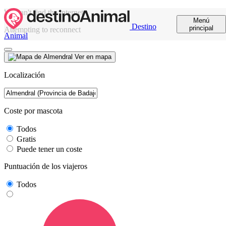
We can't find the internet
Menú
Destino
principal
Attempting to reconnect
Animal
Ver en mapa
Localización
Coste por mascota
Todos
Gratis
Puede tener un coste
Puntuación de los viajeros
Todos