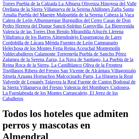
Torres
Puebla de la Calzada
La Albuera
Olivenza
Hinojosa del Valle
Orellana de la Sierra
Villanueva de la Serena
Ahillones
Zafra
Santa
Amalia
Puebla del Maestre
Malpartida de la Serena
Cabeza la Vaca
Calera de León
Alburquerque
Burguillos del Cerro
Casas de Don
Pedro
Herrera del Duque
Sancti-Spíritus
Garrovilla, La
Bienvenida
Valencia de las Torres
Don Benito
Mirandilla
Aljucén
Llerena
Villafranca de los Barros
Almendralejo
Esparragosa de Lares
Cordobilla de Lácara
Mérida
Fuentes de León
Campanario
Helechosa de los Montes
Feria
Reina
Aceuchal
Montemolín
Valdecaballeros
Calamonte
Torremejía
Puebla de Sancho Pérez
Zalamea de la Serena
Zarza, La
Nava de Santiago, La
Puebla de la
Reina
Roca de la Sierra, La
Castilblanco
Oliva de la Frontera
Trujillanos
Ribera del Fresno
San Vicente de Alcántara
Villagonzalo
Siruela
Azuaga
Hornachos
Malcocinado
Parra, La
Higuera la Real
Valverde de Leganés
Talavera la Real
Fuente de Cantos
Bodonal de
la Sierra
Villanueva del Fresno
Valencia del Mombuey
Codosera,
La
Fuenlabrada de los Montes
Carrascalejo, El
Jerez de los
Caballeros
Todos los hoteles que admiten
perros y mascotas en
Almendral