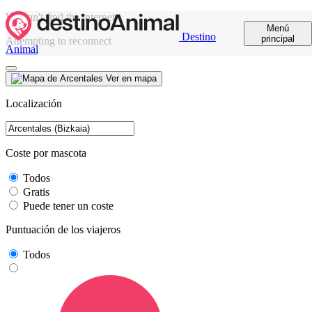
We can't find the internet
Menú
Destino
principal
Attempting to reconnect
Animal
Ver en mapa
Localización
Coste por mascota
Todos
Gratis
Puede tener un coste
Puntuación de los viajeros
Todos