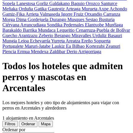
Sopela
Lanestosa
Gorliz
Galdakano
Baquio
Orozco
Santurce
Meñaka
Orduña
Gatika
Gautegiz Arteaga
Murueta
Axpe Achondo
Gamiz-Fika
Arrieta
Valmaseda
Igorre
Fruiz
Otxandio
Carranza
Morga
Dima
Gordejuela
Durango
Musques
Sestao
Busturia
Ciérvana
Arrancudiaga
Sondika
Pedernales
Elantxobe
Murélaga
Barakaldo
Barrika
Mundaca
Lequeitio
Cenarruza-Puebla de Bolívar
Guecho
Arantzazu
Zeberio
Berango
Miravalles
Urduliz
Basauri
Mungia
Leioa
Echevarría
Yurreta
Areatza
Ereño
Sopuerta
Portugalete
Maruri-Jatabe
Laukiz
Ea
Bilbao
Kortezubi
Zeanuri
Plencia
Ermua
Mendexa
Zaldibar
Derio
Arrigorriaga
Todos los hoteles que admiten
perros y mascotas en
Arcentales
Los mejores hoteles y otro tipo de alojamientos para viajar con
perros en Arcentales y alrededores
1 alojamiento
en Arcentales
Filtros
Ordenar
Mapa
Ordenar por