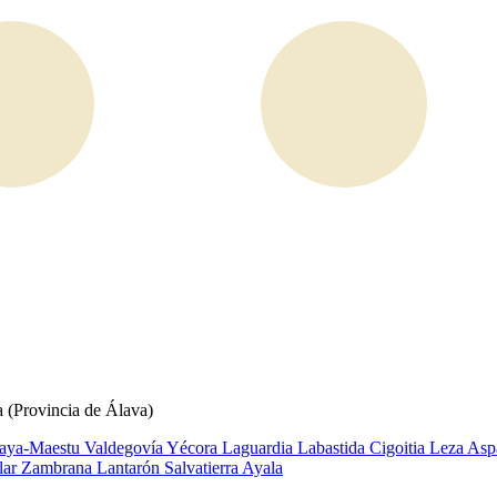
a (Provincia de Álava)
aya-Maestu
Valdegovía
Yécora
Laguardia
Labastida
Cigoitia
Leza
Asp
llar
Zambrana
Lantarón
Salvatierra
Ayala