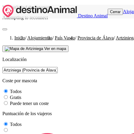
We can't find the internet
Aloja
Cerrar
Destino Animal
Attempting to reconnect
Inicio
/
Alojamientos
/
País Vasco
/
Provincia de Álava
/
Artzinieg
Ver en mapa
Localización
Coste por mascota
Todos
Gratis
Puede tener un coste
Puntuación de los viajeros
Todos