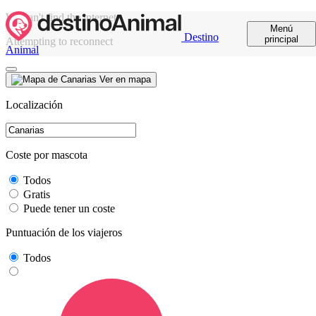
We can't find the internet
Menú
Destino
principal
Attempting to reconnect
Animal
Ver en mapa
Localización
Coste por mascota
Todos
Gratis
Puede tener un coste
Puntuación de los viajeros
Todos