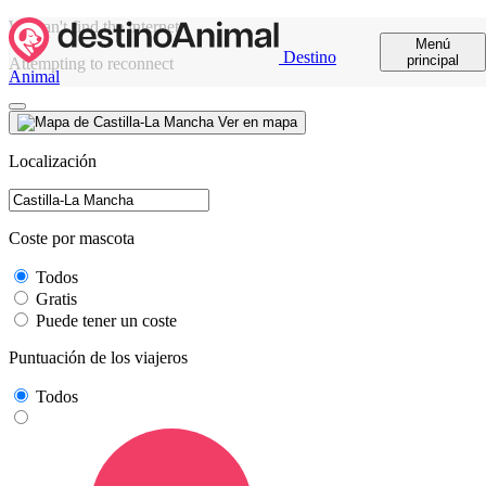
We can't find the internet
Menú
Destino
principal
Attempting to reconnect
Animal
Ver en mapa
Localización
Coste por mascota
Todos
Gratis
Puede tener un coste
Puntuación de los viajeros
Todos