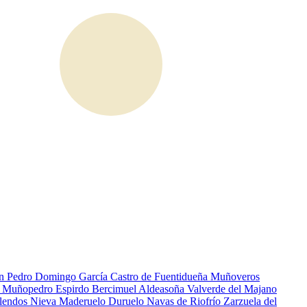
an Pedro
Domingo García
Castro de Fuentidueña
Muñoveros
n
Muñopedro
Espirdo
Bercimuel
Aldeasoña
Valverde del Majano
olendos
Nieva
Maderuelo
Duruelo
Navas de Riofrío
Zarzuela del