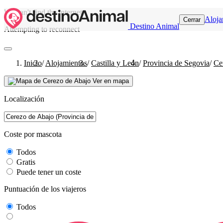
We can't find the internet
Aloja
Cerrar
Destino Animal
Attempting to reconnect
Inicio
/
Alojamientos
/
Castilla y León
/
Provincia de Segovia
/
Ce
Ver en mapa
Localización
Coste por mascota
Todos
Gratis
Puede tener un coste
Puntuación de los viajeros
Todos