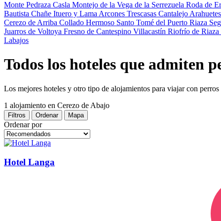
Monte
Pedraza
Casla
Montejo de la Vega de la Serrezuela
Roda de E
Bautista
Chañe
Ituero y Lama
Arcones
Trescasas
Cantalejo
Arahuete
Cerezo de Arriba
Collado Hermoso
Santo Tomé del Puerto
Riaza
Seg
Juarros de Voltoya
Fresno de Cantespino
Villacastín
Riofrío de Riaza
Labajos
Todos los hoteles que admiten p
Los mejores hoteles y otro tipo de alojamientos para viajar con perro
1 alojamiento
en Cerezo de Abajo
Filtros
Ordenar
Mapa
Ordenar por
Hotel Langa