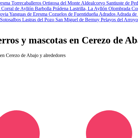
resma
Torrecaballeros
Ortigosa del Monte
Aldealcorvo
Santiuste de Pe
s
Corral de Ayllón
Barbolla
Prádena
Lastrilla, La
Ayllón
Olombrada
Co
ovia
Yanguas de Eresma
Cozuelos de Fuentidueña
Adrados
Adrada de
Sotosalbos
Lastras del Pozo
San Miguel de Bernuy
Pelayos del Arroy
erros y mascotas en Cerezo de Ab
s en Cerezo de Abajo y alrededores