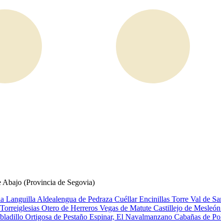
e Abajo (Provincia de Segovia)
ia
Languilla
Aldealengua de Pedraza
Cuéllar
Encinillas
Torre Val de S
Torreiglesias
Otero de Herreros
Vegas de Matute
Castillejo de Mesleó
bladillo
Ortigosa de Pestaño
Espinar, El
Navalmanzano
Cabañas de P