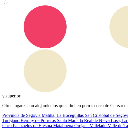
y superior
Otros lugares con alojamientos que admiten perros cerca de Cerezo d
Provincia de Segovia
Matilla, La
Boceguillas
San Cristóbal de Segov
Turégano
Bernuy de Porreros
Santa María la Real de Nieva
Losa, La
Coca
Palazuelos de Eresma
Matabuena
Orejana
Vallelado
Valle de Ta