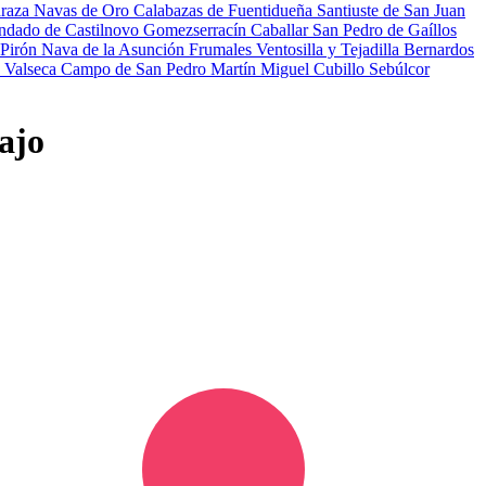
draza
Navas de Oro
Calabazas de Fuentidueña
Santiuste de San Juan
ndado de Castilnovo
Gomezserracín
Caballar
San Pedro de Gaíllos
 Pirón
Nava de la Asunción
Frumales
Ventosilla y Tejadilla
Bernardos
o
Valseca
Campo de San Pedro
Martín Miguel
Cubillo
Sebúlcor
ajo