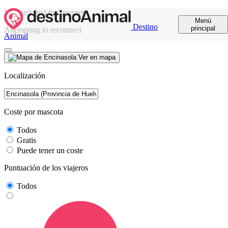
We can't find the internet
Menú
Destino
principal
Attempting to reconnect
Animal
Ver en mapa
Localización
Coste por mascota
Todos
Gratis
Puede tener un coste
Puntuación de los viajeros
Todos