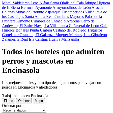
Moral
Valdelarco
Lepe
Alájar
Santa Olalla del Cala
Jabugo
Higuera
de la Sierra
Berrocal
Ayamonte
Arroyomolinos de León
Aroche
Calañas
Minas de Riotinto
Aljaraque
Fuenteheridos
Villanueva de
los Castillejos
Santa Ana la Real
Cumbres Mayores
Palos de la
Frontera
Almonte
Cumbres de Enmedio
Aracena
Cerro de
Andévalo, El
Zufre
Nava, La
Villablanca
Cañaveral de León
Cala
Hinojos
Bonares
Punta Umbría
Castaño del Robledo
Trigueros
Cortelazor
Granado, El
Galaroza
Moguer
Marines, Los
Gibraleón
Zalamea la Real
Isla Cristina
Huelva
Manzanilla
Todos los hoteles que admiten
perros y mascotas en
Encinasola
Los mejores hoteles y otro tipo de alojamientos para viajar con
perros en Encinasola y alrededores
3 alojamientos
en Encinasola
Filtros
Ordenar
Mapa
Ordenar por