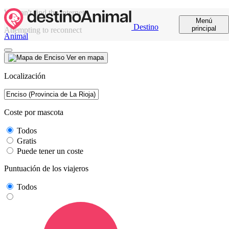
We can't find the internet
Menú
Destino
principal
Attempting to reconnect
Animal
Ver en mapa
Localización
Coste por mascota
Todos
Gratis
Puede tener un coste
Puntuación de los viajeros
Todos