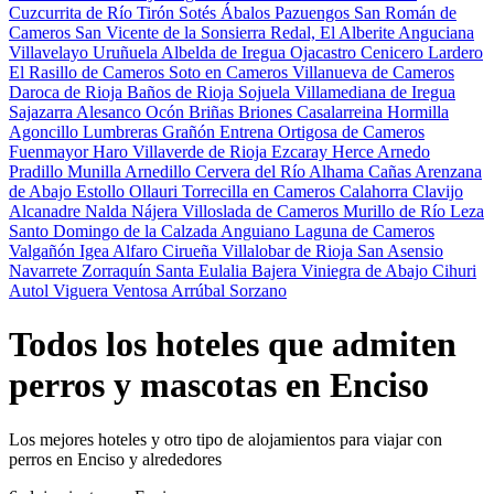
Cuzcurrita de Río Tirón
Sotés
Ábalos
Pazuengos
San Román de
Cameros
San Vicente de la Sonsierra
Redal, El
Alberite
Anguciana
Villavelayo
Uruñuela
Albelda de Iregua
Ojacastro
Cenicero
Lardero
El Rasillo de Cameros
Soto en Cameros
Villanueva de Cameros
Daroca de Rioja
Baños de Rioja
Sojuela
Villamediana de Iregua
Sajazarra
Alesanco
Ocón
Briñas
Briones
Casalarreina
Hormilla
Agoncillo
Lumbreras
Grañón
Entrena
Ortigosa de Cameros
Fuenmayor
Haro
Villaverde de Rioja
Ezcaray
Herce
Arnedo
Pradillo
Munilla
Arnedillo
Cervera del Río Alhama
Cañas
Arenzana
de Abajo
Estollo
Ollauri
Torrecilla en Cameros
Calahorra
Clavijo
Alcanadre
Nalda
Nájera
Villoslada de Cameros
Murillo de Río Leza
Santo Domingo de la Calzada
Anguiano
Laguna de Cameros
Valgañón
Igea
Alfaro
Cirueña
Villalobar de Rioja
San Asensio
Navarrete
Zorraquín
Santa Eulalia Bajera
Viniegra de Abajo
Cihuri
Autol
Viguera
Ventosa
Arrúbal
Sorzano
Todos los hoteles que admiten
perros y mascotas en Enciso
Los mejores hoteles y otro tipo de alojamientos para viajar con
perros en Enciso y alrededores