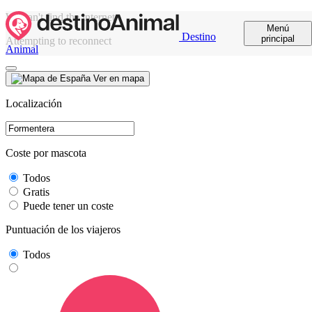
We can't find the internet
Menú
Destino
principal
Attempting to reconnect
Animal
Ver en mapa
Localización
Coste por mascota
Todos
Gratis
Puede tener un coste
Puntuación de los viajeros
Todos