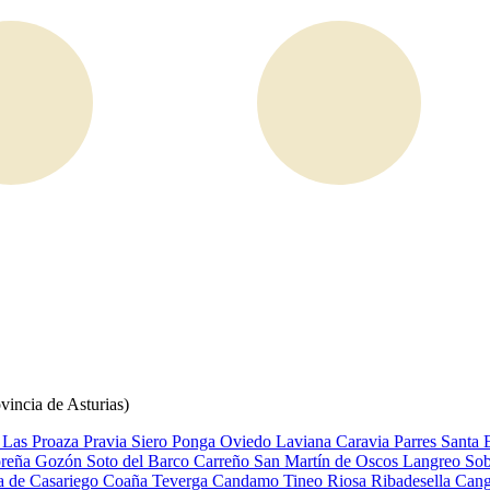
vincia de Asturias)
, Las
Proaza
Pravia
Siero
Ponga
Oviedo
Laviana
Caravia
Parres
Santa 
reña
Gozón
Soto del Barco
Carreño
San Martín de Oscos
Langreo
Sob
a de Casariego
Coaña
Teverga
Candamo
Tineo
Riosa
Ribadesella
Cang