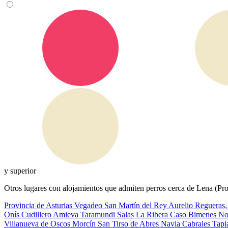
y superior
Otros lugares con alojamientos que admiten perros cerca de Lena (Pro
Provincia de Asturias
Vegadeo
San Martín del Rey Aurelio
Regueras
Onís
Cudillero
Amieva
Taramundi
Salas
La Ribera
Caso
Bimenes
No
Villanueva de Oscos
Morcín
San Tirso de Abres
Navia
Cabrales
Tapi