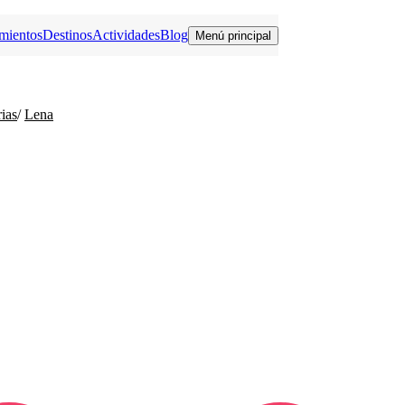
mientos
Destinos
Actividades
Blog
Menú principal
ias
/
Lena