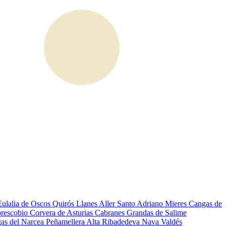
Eulalia de Oscos
Quirós
Llanes
Aller
Santo Adriano
Mieres
Cangas de
rescobio
Corvera de Asturias
Cabranes
Grandas de Salime
as del Narcea
Peñamellera Alta
Ribadedeva
Nava
Valdés