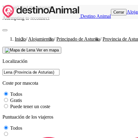
We can't find the internet
Aloja
Cerrar
Destino Animal
Attempting to reconnect
Inicio
/
Alojamientos
/
Principado de Asturias
/
Provincia de Astur
Ver en mapa
Localización
Coste por mascota
Todos
Gratis
Puede tener un coste
Puntuación de los viajeros
Todos