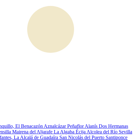
quillo, El
Benacazón
Aznalcázar
Peñaflor
Alanís
Dos Hermanas
nsilla
Mairena del Aljarafe
La Algaba
Écija
Alcolea del Río
Sevilla
nfantes, La
Alcalá de Guadaíra
San Nicolás del Puerto
Santiponce