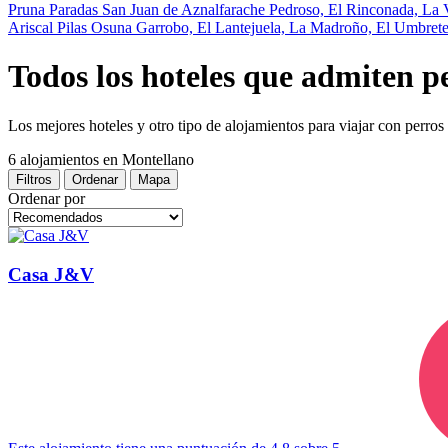
Pruna
Paradas
San Juan de Aznalfarache
Pedroso, El
Rinconada, La
Ariscal
Pilas
Osuna
Garrobo, El
Lantejuela, La
Madroño, El
Umbret
Todos los hoteles que admiten p
Los mejores hoteles y otro tipo de alojamientos para viajar con perro
6 alojamientos
en Montellano
Filtros
Ordenar
Mapa
Ordenar por
Casa J&V