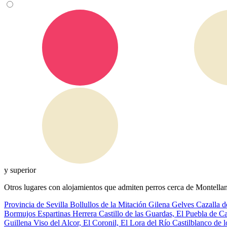
y superior
Otros lugares con alojamientos que admiten perros cerca de Montellan
Provincia de Sevilla
Bollullos de la Mitación
Gilena
Gelves
Cazalla d
Bormujos
Espartinas
Herrera
Castillo de las Guardas, El
Puebla de Ca
Guillena
Viso del Alcor, El
Coronil, El
Lora del Río
Castilblanco de 