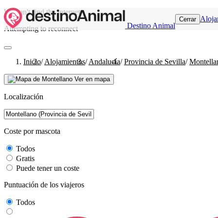
We can't find the internet
Aloja
Cerrar
Destino Animal
Attempting to reconnect
Inicio
/
Alojamientos
/
Andalucía
/
Provincia de Sevilla
/
Montella
Ver en mapa
Localización
Coste por mascota
Todos
Gratis
Puede tener un coste
Puntuación de los viajeros
Todos