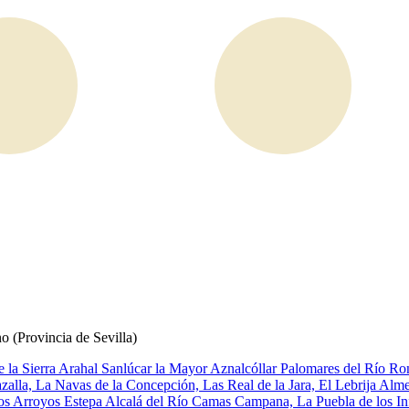
o (Provincia de Sevilla)
e la Sierra
Arahal
Sanlúcar la Mayor
Aznalcóllar
Palomares del Río
Ron
zalla, La
Navas de la Concepción, Las
Real de la Jara, El
Lebrija
Alme
los Arroyos
Estepa
Alcalá del Río
Camas
Campana, La
Puebla de los I