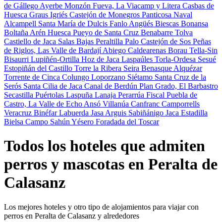
de Gállego
Ayerbe
Monzón
Fueva, La
Viacamp y Litera
Casbas de
Huesca
Graus
Igriés
Castejón de Monegros
Panticosa
Naval
Alcampell
Santa María de Dulcis
Fanlo
Angüés
Biescas
Bonansa
Boltaña
Arén
Huesca
Pueyo de Santa Cruz
Benabarre
Tolva
Castiello de Jaca
Salas Bajas
Peraltilla
Palo
Castejón de Sos
Peñas
de Riglos, Las
Valle de Bardají
Abiego
Caldearenas
Borau
Tella-Sin
Bisaurri
Lupiñén-Ortilla
Hoz de Jaca
Laspaúles
Torla-Ordesa
Sesué
Estopiñán del Castillo
Torre la Ribera
Seira
Benasque
Alquézar
Torrente de Cinca
Colungo
Loporzano
Siétamo
Santa Cruz de la
Serós
Santa Cilia de Jaca
Canal de Berdún
Plan
Grado, El
Barbastro
Secastilla
Puértolas
Laspuña
Lanaja
Perarrúa
Fiscal
Puebla de
Castro, La
Valle de Echo
Ansó
Villanúa
Canfranc
Camporrells
Veracruz
Binéfar
Labuerda
Jasa
Arguis
Sabiñánigo
Jaca
Estadilla
Bielsa
Campo
Sahún
Yésero
Foradada del Toscar
Todos los hoteles que admiten
perros y mascotas en Peralta de
Calasanz
Los mejores hoteles y otro tipo de alojamientos para viajar con
perros en Peralta de Calasanz y alrededores