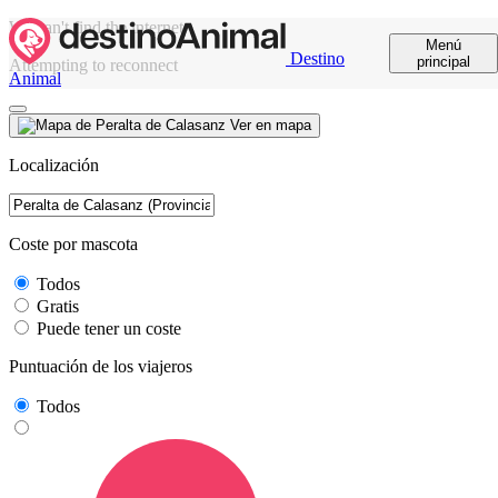
We can't find the internet
Menú
Destino
principal
Attempting to reconnect
Animal
Ver en mapa
Localización
Coste por mascota
Todos
Gratis
Puede tener un coste
Puntuación de los viajeros
Todos