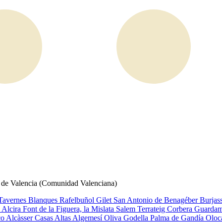
a de Valencia (Comunidad Valenciana)
Tavernes Blanques
Rafelbuñol
Gilet
San Antonio de Benagéber
Burjas
u
Alcira
Font de la Figuera, la
Mislata
Salem
Terrateig
Corbera
Guardama
co
Alcàsser
Casas Altas
Algemesí
Oliva
Godella
Palma de Gandía
Olo