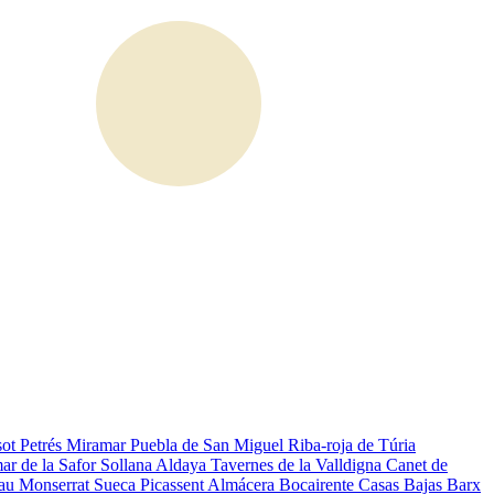
sot
Petrés
Miramar
Puebla de San Miguel
Riba-roja de Túria
r de la Safor
Sollana
Aldaya
Tavernes de la Valldigna
Canet de
cau
Monserrat
Sueca
Picassent
Almácera
Bocairente
Casas Bajas
Barx