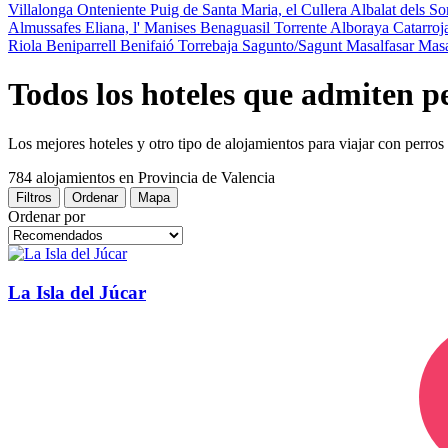
Villalonga
Onteniente
Puig de Santa Maria, el
Cullera
Albalat dels So
Almussafes
Eliana, l'
Manises
Benaguasil
Torrente
Alboraya
Catarro
Riola
Beniparrell
Benifaió
Torrebaja
Sagunto/Sagunt
Masalfasar
Mas
Todos los hoteles que admiten p
Los mejores hoteles y otro tipo de alojamientos para viajar con perros
784 alojamientos
en Provincia de Valencia
Filtros
Ordenar
Mapa
Ordenar por
La Isla del Júcar