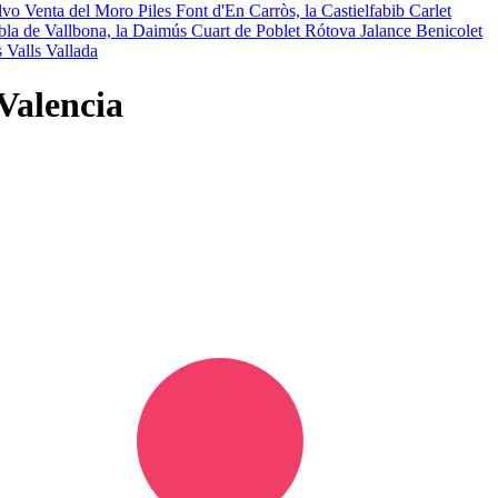
elvo
Venta del Moro
Piles
Font d'En Carròs, la
Castielfabib
Carlet
bla de Vallbona, la
Daimús
Cuart de Poblet
Rótova
Jalance
Benicolet
s Valls
Vallada
Valencia