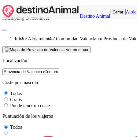
We can't find the internet
Aloja
Cerrar
Destino Animal
Attempting to reconnect
Inicio
/
Alojamientos
/
Comunidad Valenciana
/
Provincia de Val
Ver en mapa
Localización
Coste por mascota
Todos
Gratis
Puede tener un coste
Puntuación de los viajeros
Todos