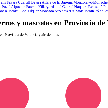
rells
Favara
Cuartell
Bétera
Alfara de la Baronia
Montitxelvo/Montich
ja
Puzol
Alpuente
Paterna
Villargordo del Cabriel
Náquera
Benisanó
Po
anasa
Benicull de Xúquer
Moncada
Atzeneta d'Albaida
Benifairó de le
erros y mascotas en Provincia de 
 en Provincia de Valencia y alrededores