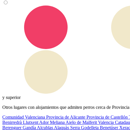
y superior
Otros lugares con alojamientos que admiten perros cerca de Provinci
Comunidad Valenciana
Provincia de Alicante
Provincia de Castellón
Benirredrà
Llutxent
Ador
Meliana
Aielo de Malferit
Valencia
Catada
Berenguer
Gandía
Alcublas
Alaquàs
Serra
Godelleta
Benetúser
Xera