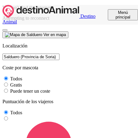
We can't find the internet
Menú
Destino
principal
Attempting to reconnect
Animal
Ver en mapa
Localización
Coste por mascota
Todos
Gratis
Puede tener un coste
Puntuación de los viajeros
Todos