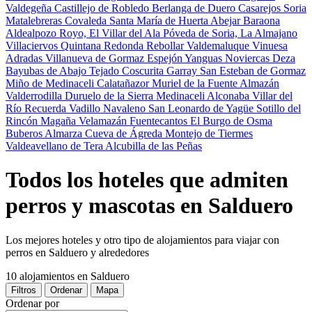
Valdegeña
Castillejo de Robledo
Berlanga de Duero
Casarejos
Soria
Matalebreras
Covaleda
Santa María de Huerta
Abejar
Baraona
Aldealpozo
Royo, El
Villar del Ala
Póveda de Soria, La
Almajano
Villaciervos
Quintana Redonda
Rebollar
Valdemaluque
Vinuesa
Adradas
Villanueva de Gormaz
Espejón
Yanguas
Noviercas
Deza
Bayubas de Abajo
Tejado
Coscurita
Garray
San Esteban de Gormaz
Miño de Medinaceli
Calatañazor
Muriel de la Fuente
Almazán
Valderrodilla
Duruelo de la Sierra
Medinaceli
Alconaba
Villar del
Río
Recuerda
Vadillo
Navaleno
San Leonardo de Yagüe
Sotillo del
Rincón
Magaña
Velamazán
Fuentecantos
El Burgo de Osma
Buberos
Almarza
Cueva de Ágreda
Montejo de Tiermes
Valdeavellano de Tera
Alcubilla de las Peñas
Todos los hoteles que admiten
perros y mascotas en Salduero
Los mejores hoteles y otro tipo de alojamientos para viajar con
perros en Salduero y alrededores
10 alojamientos
en Salduero
Filtros
Ordenar
Mapa
Ordenar por