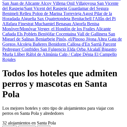
San Juan de Alicante
Alcoy
Villena
Onil
Villajoyosa
San Vicente
del Raspeig/Sant Vicent del Raspeig
Guardamar del Segura
Benimeli
Relleu
Polop de Marina
Torrevieja
Agost
Pilar de la
Horadada
Algueña
Sax
Quatretondeta
Benitachell
l'Alfàs del Pi
Alfafara
Finestrat
Muchamiel
Benasau
Algorfa
Benisa
Monòver/Monóvar
Verger, el
Hondón de los Frailes
Alicante
Cañada
Els Poblets
Benijófar
Cocentaina
Vall de Gallinera
San
Miguel de Salinas
Beniarbeig
Pinós, el/Pinoso
Jijona
Altea
Gata de
Gorgos
Alcoleja
Bañeres
Benidorm
Callosa d'En Sarrià
Parcent
Pedreguer
Confrides
San Fulgencio
Elda
Orba
Alcalalí
Bigastro
Murla
Llíber
Ráfol de Almúnia
Calp / Calpe
Dénia
El Campello
Rojales
Todos los hoteles que admiten
perros y mascotas en Santa
Pola
Los mejores hoteles y otro tipo de alojamientos para viajar con
perros en Santa Pola y alrededores
32 alojamientos
en Santa Pola