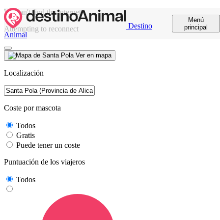
We can't find the internet
Menú
Destino
principal
Attempting to reconnect
Animal
Ver en mapa
Localización
Coste por mascota
Todos
Gratis
Puede tener un coste
Puntuación de los viajeros
Todos