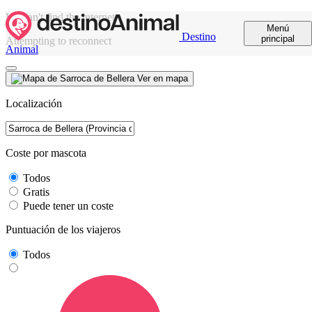
We can't find the internet
Menú
Destino
principal
Attempting to reconnect
Animal
Ver en mapa
Localización
Coste por mascota
Todos
Gratis
Puede tener un coste
Puntuación de los viajeros
Todos