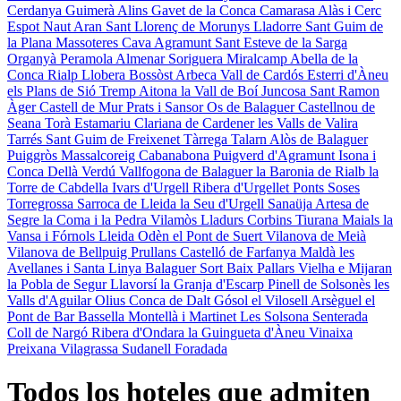
Cerdanya
Guimerà
Alins
Gavet de la Conca
Camarasa
Alàs i Cerc
Espot
Naut Aran
Sant Llorenç de Morunys
Lladorre
Sant Guim de
la Plana
Massoteres
Cava
Agramunt
Sant Esteve de la Sarga
Organyà
Peramola
Almenar
Soriguera
Miralcamp
Abella de la
Conca
Rialp
Llobera
Bossòst
Arbeca
Vall de Cardós
Esterri d'Àneu
els Plans de Sió
Tremp
Aitona
la Vall de Boí
Juncosa
Sant Ramon
Àger
Castell de Mur
Prats i Sansor
Os de Balaguer
Castellnou de
Seana
Torà
Estamariu
Clariana de Cardener
les Valls de Valira
Tarrés
Sant Guim de Freixenet
Tàrrega
Talarn
Alòs de Balaguer
Puiggròs
Massalcoreig
Cabanabona
Puigverd d'Agramunt
Isona i
Conca Dellà
Verdú
Vallfogona de Balaguer
la Baronia de Rialb
la
Torre de Cabdella
Ivars d'Urgell
Ribera d'Urgellet
Ponts
Soses
Torregrossa
Sarroca de Lleida
la Seu d'Urgell
Sanaüja
Artesa de
Segre
la Coma i la Pedra
Vilamòs
Lladurs
Corbins
Tiurana
Maials
la
Vansa i Fórnols
Lleida
Odèn
el Pont de Suert
Vilanova de Meià
Vilanova de Bellpuig
Prullans
Castelló de Farfanya
Maldà
les
Avellanes i Santa Linya
Balaguer
Sort
Baix Pallars
Vielha e Mijaran
la Pobla de Segur
Llavorsí
la Granja d'Escarp
Pinell de Solsonès
les
Valls d'Aguilar
Olius
Conca de Dalt
Gósol
el Vilosell
Arsèguel
el
Pont de Bar
Bassella
Montellà i Martinet
Les
Solsona
Senterada
Coll de Nargó
Ribera d'Ondara
la Guingueta d'Àneu
Vinaixa
Preixana
Vilagrassa
Sudanell
Foradada
Todos los hoteles que admiten