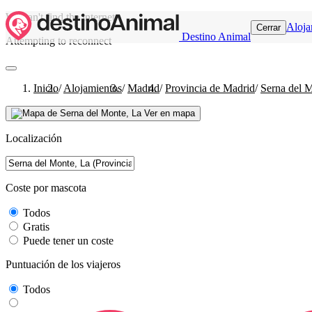
We can't find the internet
Aloja
Cerrar
Destino Animal
Attempting to reconnect
Inicio
/
Alojamientos
/
Madrid
/
Provincia de Madrid
/
Serna del 
Ver en mapa
Localización
Coste por mascota
Todos
Gratis
Puede tener un coste
Puntuación de los viajeros
Todos