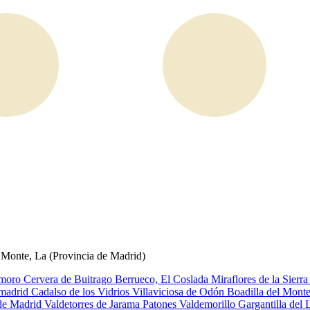
l Monte, La (Provincia de Madrid)
emoro
Cervera de Buitrago
Berrueco, El
Coslada
Miraflores de la Sierr
amadrid
Cadalso de los Vidrios
Villaviciosa de Odón
Boadilla del Mont
de Madrid
Valdetorres de Jarama
Patones
Valdemorillo
Gargantilla del 