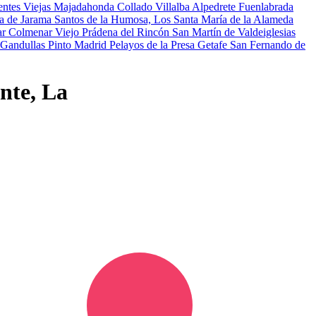
entes Viejas
Majadahonda
Collado Villalba
Alpedrete
Fuenlabrada
a de Jarama
Santos de la Humosa, Los
Santa María de la Alameda
ar
Colmenar Viejo
Prádena del Rincón
San Martín de Valdeiglesias
-Gandullas
Pinto
Madrid
Pelayos de la Presa
Getafe
San Fernando de
nte, La