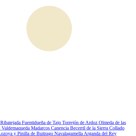
a
Ribatejada
Fuentidueña de Tajo
Torrejón de Ardoz
Olmeda de las
e
Valdemaqueda
Madarcos
Canencia
Becerril de la Sierra
Collado
Lozoya y Pinilla de Buitrago
Navalagamella
Arganda del Rey