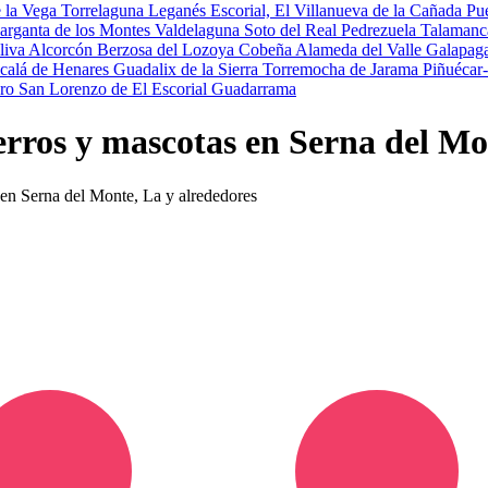
e la Vega
Torrelaguna
Leganés
Escorial, El
Villanueva de la Cañada
Pu
arganta de los Montes
Valdelaguna
Soto del Real
Pedrezuela
Talamanc
Oliva
Alcorcón
Berzosa del Lozoya
Cobeña
Alameda del Valle
Galapag
calá de Henares
Guadalix de la Sierra
Torremocha de Jarama
Piñuécar
ero
San Lorenzo de El Escorial
Guadarrama
erros y mascotas en Serna del Mo
s en Serna del Monte, La y alrededores