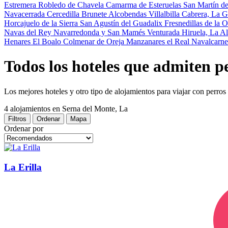
Estremera
Robledo de Chavela
Camarma de Esteruelas
San Martín d
Navacerrada
Cercedilla
Brunete
Alcobendas
Villalbilla
Cabrera, La
G
Horcajuelo de la Sierra
San Agustín del Guadalix
Fresnedillas de la 
Navas del Rey
Navarredonda y San Mamés
Venturada
Hiruela, La
Al
Henares
El Boalo
Colmenar de Oreja
Manzanares el Real
Navalcarn
Todos los hoteles que admiten p
Los mejores hoteles y otro tipo de alojamientos para viajar con perro
4 alojamientos
en Serna del Monte, La
Filtros
Ordenar
Mapa
Ordenar por
La Erilla