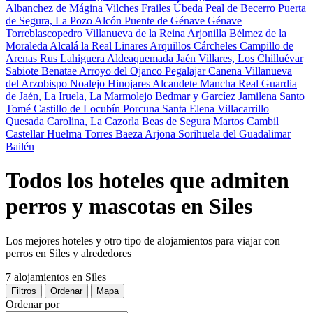
Albanchez de Mágina
Vilches
Frailes
Úbeda
Peal de Becerro
Puerta
de Segura, La
Pozo Alcón
Puente de Génave
Génave
Torreblascopedro
Villanueva de la Reina
Arjonilla
Bélmez de la
Moraleda
Alcalá la Real
Linares
Arquillos
Cárcheles
Campillo de
Arenas
Rus
Lahiguera
Aldeaquemada
Jaén
Villares, Los
Chilluévar
Sabiote
Benatae
Arroyo del Ojanco
Pegalajar
Canena
Villanueva
del Arzobispo
Noalejo
Hinojares
Alcaudete
Mancha Real
Guardia
de Jaén, La
Iruela, La
Marmolejo
Bedmar y Garcíez
Jamilena
Santo
Tomé
Castillo de Locubín
Porcuna
Santa Elena
Villacarrillo
Quesada
Carolina, La
Cazorla
Beas de Segura
Martos
Cambil
Castellar
Huelma
Torres
Baeza
Arjona
Sorihuela del Guadalimar
Bailén
Todos los hoteles que admiten
perros y mascotas en Siles
Los mejores hoteles y otro tipo de alojamientos para viajar con
perros en Siles y alrededores
7 alojamientos
en Siles
Filtros
Ordenar
Mapa
Ordenar por