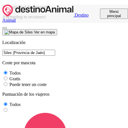
We can't find the internet
Menú
Destino
principal
Attempting to reconnect
Animal
Ver en mapa
Localización
Coste por mascota
Todos
Gratis
Puede tener un coste
Puntuación de los viajeros
Todos