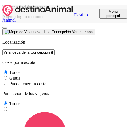
We can't find the internet
Menú
Destino
principal
Attempting to reconnect
Animal
Ver en mapa
Localización
Coste por mascota
Todos
Gratis
Puede tener un coste
Puntuación de los viajeros
Todos