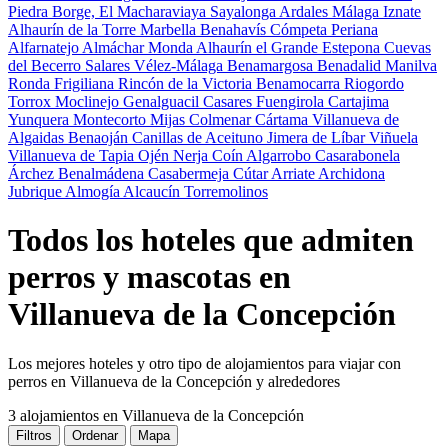
Piedra
Borge, El
Macharaviaya
Sayalonga
Ardales
Málaga
Iznate
Alhaurín de la Torre
Marbella
Benahavís
Cómpeta
Periana
Alfarnatejo
Almáchar
Monda
Alhaurín el Grande
Estepona
Cuevas
del Becerro
Salares
Vélez-Málaga
Benamargosa
Benadalid
Manilva
Ronda
Frigiliana
Rincón de la Victoria
Benamocarra
Riogordo
Torrox
Moclinejo
Genalguacil
Casares
Fuengirola
Cartajima
Yunquera
Montecorto
Mijas
Colmenar
Cártama
Villanueva de
Algaidas
Benaoján
Canillas de Aceituno
Jimera de Líbar
Viñuela
Villanueva de Tapia
Ojén
Nerja
Coín
Algarrobo
Casarabonela
Árchez
Benalmádena
Casabermeja
Cútar
Arriate
Archidona
Jubrique
Almogía
Alcaucín
Torremolinos
Todos los hoteles que admiten
perros y mascotas en
Villanueva de la Concepción
Los mejores hoteles y otro tipo de alojamientos para viajar con
perros en Villanueva de la Concepción y alrededores
3 alojamientos
en Villanueva de la Concepción
Filtros
Ordenar
Mapa