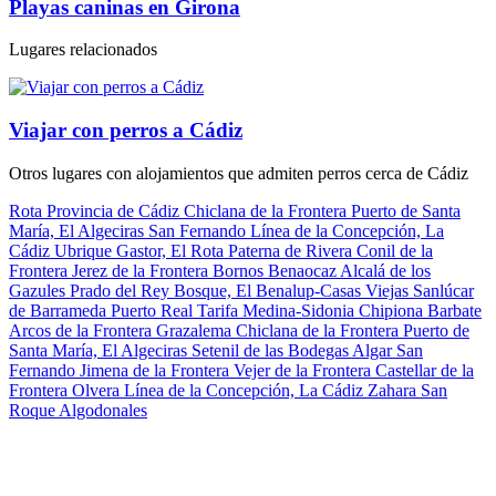
Playas caninas en Girona
Lugares relacionados
Viajar con perros a
Cádiz
Otros lugares con alojamientos que admiten perros cerca de Cádiz
Rota
Provincia de Cádiz
Chiclana de la Frontera
Puerto de Santa
María, El
Algeciras
San Fernando
Línea de la Concepción, La
Cádiz
Ubrique
Gastor, El
Rota
Paterna de Rivera
Conil de la
Frontera
Jerez de la Frontera
Bornos
Benaocaz
Alcalá de los
Gazules
Prado del Rey
Bosque, El
Benalup-Casas Viejas
Sanlúcar
de Barrameda
Puerto Real
Tarifa
Medina-Sidonia
Chipiona
Barbate
Arcos de la Frontera
Grazalema
Chiclana de la Frontera
Puerto de
Santa María, El
Algeciras
Setenil de las Bodegas
Algar
San
Fernando
Jimena de la Frontera
Vejer de la Frontera
Castellar de la
Frontera
Olvera
Línea de la Concepción, La
Cádiz
Zahara
San
Roque
Algodonales