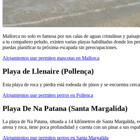
Mallorca no solo es famosa por sus calas de aguas cristalinas y paisaj
a tu compañero peludo, existen varias playas habilitadas donde los pe
puedas planificar tu próxima escapada sin preocupaciones.
Alojamientos que permiten mascotas en Mallorca
Playa de Llenaire (Pollença)
Esta playa de roca y piedra está rodeada de pinos y se encuentra cerca
Alojamientos que permiten perros en Pollença
Playa De Na Patana (Santa Margalida)
La playa de Na Patana, situada a 14 kilómetros de Santa Margalida, es
arena y roca, tiene poca profundidad y cuenta con un pinar a sus espal
Alojamientos que permiten perros en Santa Margalida