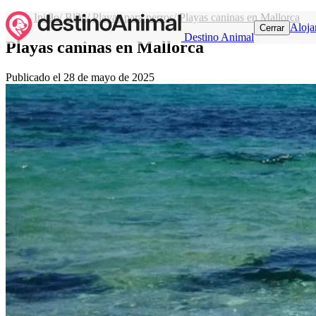
Inicio
/
Blog
/
Playas para perros
/
Playas caninas en Mallorca
Aloja
Cerrar
Destino Animal
Playas caninas en Mallorca
Publicado el
28 de mayo de 2025