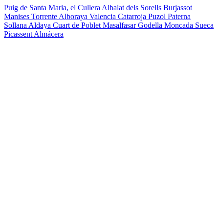
Puig de Santa Maria, el
Cullera
Albalat dels Sorells
Burjassot
Manises
Torrente
Alboraya
Valencia
Catarroja
Puzol
Paterna
Sollana
Aldaya
Cuart de Poblet
Masalfasar
Godella
Moncada
Sueca
Picassent
Almácera