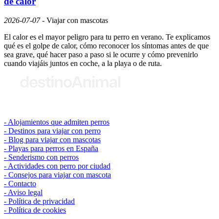
de calor
2026-07-07
-
Viajar con mascotas
El calor es el mayor peligro para tu perro en verano. Te explicamos
qué es el golpe de calor, cómo reconocer los síntomas antes de que
sea grave, qué hacer paso a paso si le ocurre y cómo prevenirlo
cuando viajáis juntos en coche, a la playa o de ruta.
© 2026 destinoAnimal
Alojamientos que admiten perros
Destinos para viajar con perro
Blog para viajar con mascotas
Playas para perros en España
Senderismo con perros
Actividades con perro por ciudad
Consejos para viajar con mascota
Contacto
Aviso legal
Política de privacidad
Política de cookies