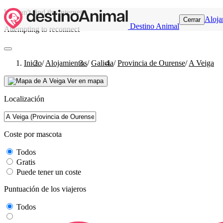
We can't find the internet
Aloja
Cerrar
Destino Animal
Attempting to reconnect
Inicio
/
Alojamientos
/
Galicia
/
Provincia de Ourense
/
A Veiga
Ver en mapa
Localización
Coste por mascota
Todos
Gratis
Puede tener un coste
Puntuación de los viajeros
Todos