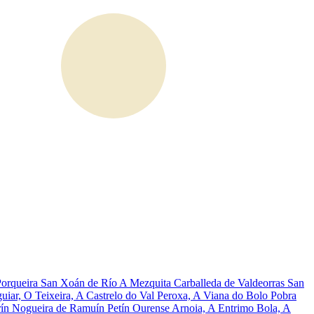
Porqueira
San Xoán de Río
A Mezquita
Carballeda de Valdeorras
San
guiar, O
Teixeira, A
Castrelo do Val
Peroxa, A
Viana do Bolo
Pobra
rín
Nogueira de Ramuín
Petín
Ourense
Arnoia, A
Entrimo
Bola, A