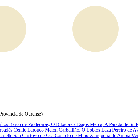
(Provincia de Ourense)
íños
Barco de Valdeorras, O
Ribadavia
Esgos
Merca, A
Parada de Sil
rbadás
Cenlle
Larouco
Melón
Carballiño, O
Lobios
Laza
Pereiro de A
artelle
San Cristovo de Cea
Castrelo de Miño
Xunqueira de Ambía
Ve