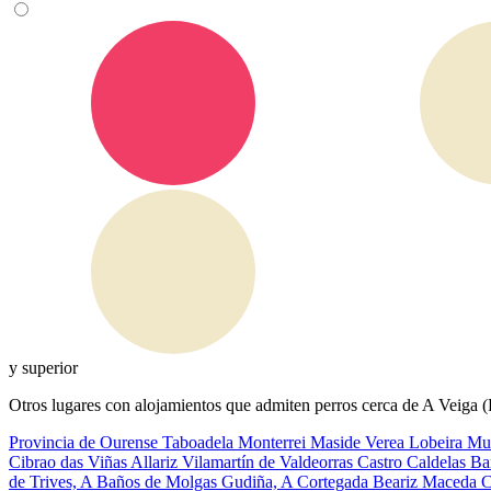
y superior
Otros lugares con alojamientos que admiten perros cerca de A Veiga 
Provincia de Ourense
Taboadela
Monterrei
Maside
Verea
Lobeira
Mu
Cibrao das Viñas
Allariz
Vilamartín de Valdeorras
Castro Caldelas
Ba
de Trives, A
Baños de Molgas
Gudiña, A
Cortegada
Beariz
Maceda
C