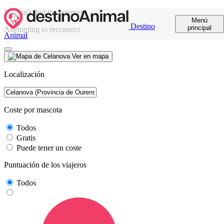
We can't find the internet
Menú
Destino
principal
Attempting to reconnect
Animal
Ver en mapa
Localización
Coste por mascota
Todos
Gratis
Puede tener un coste
Puntuación de los viajeros
Todos