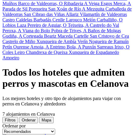
Muíños
Barco de Valdeorras, O
Ribadavia
A Veiga
Esgos
Merca, A
Parada de Sil
Porqueira
San Xoán de Río
A Mezquita
Carballeda de
Valdeorras
San Cibrao das Viñas
Allariz
Vilamartín de Valdeorras
Castro Caldelas
Barbadás
Cenlle
Larouco
Melón
Carballiño, O
Lobios
Laza
Pereiro de Aguiar, O
Teixeira, A
Castrelo do Val
Peroxa, A
Viana do Bolo
Pobra de Trives, A
Baños de Molgas
Gudiña, A
Cortegada
Beariz
Maceda
Cartelle
San Cristovo de Cea
Castrelo de Miño
Xunqueira de Ambía
Verín
Nogueira de Ramuín
Petín
Ourense
Arnoia, A
Entrimo
Bola, A
Punxín
Sarreaus
Irixo, O
Coles
Leiro
Chandrexa de Queixa
Xunqueira de Espadanedo
Amoeiro
Todos los hoteles que admiten
perros y mascotas en Celanova
Los mejores hoteles y otro tipo de alojamientos para viajar con
perros en Celanova y alrededores
7 alojamientos
en Celanova
Filtros
Ordenar
Mapa
Ordenar por