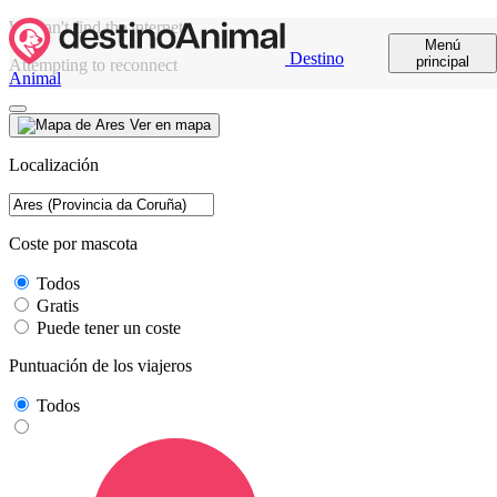
We can't find the internet
Menú
Destino
principal
Attempting to reconnect
Animal
Ver en mapa
Localización
Coste por mascota
Todos
Gratis
Puede tener un coste
Puntuación de los viajeros
Todos