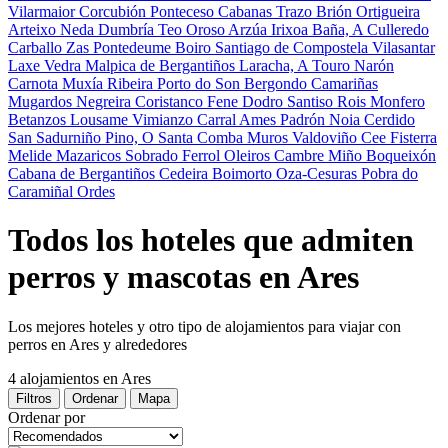
Vilarmaior
Corcubión
Ponteceso
Cabanas
Trazo
Brión
Ortigueira
Arteixo
Neda
Dumbría
Teo
Oroso
Arzúa
Irixoa
Baña, A
Culleredo
Carballo
Zas
Pontedeume
Boiro
Santiago de Compostela
Vilasantar
Laxe
Vedra
Malpica de Bergantiños
Laracha, A
Touro
Narón
Carnota
Muxía
Ribeira
Porto do Son
Bergondo
Camariñas
Mugardos
Negreira
Coristanco
Fene
Dodro
Santiso
Rois
Monfero
Betanzos
Lousame
Vimianzo
Carral
Ames
Padrón
Noia
Cerdido
San Sadurniño
Pino, O
Santa Comba
Muros
Valdoviño
Cee
Fisterra
Melide
Mazaricos
Sobrado
Ferrol
Oleiros
Cambre
Miño
Boqueixón
Cabana de Bergantiños
Cedeira
Boimorto
Oza-Cesuras
Pobra do
Caramiñal
Ordes
Todos los hoteles que admiten
perros y mascotas en Ares
Los mejores hoteles y otro tipo de alojamientos para viajar con
perros en Ares y alrededores
4 alojamientos
en Ares
Filtros
Ordenar
Mapa
Ordenar por