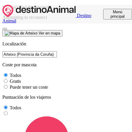
We can't find the internet
Menú
Destino
principal
Attempting to reconnect
Animal
Ver en mapa
Localización
Coste por mascota
Todos
Gratis
Puede tener un coste
Puntuación de los viajeros
Todos