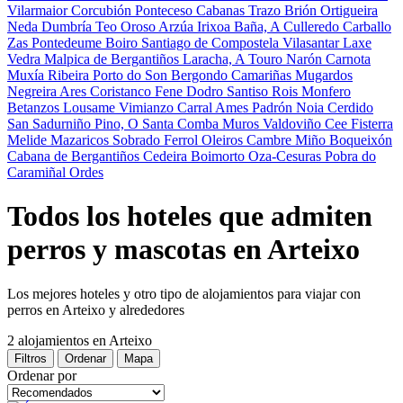
Vilarmaior
Corcubión
Ponteceso
Cabanas
Trazo
Brión
Ortigueira
Neda
Dumbría
Teo
Oroso
Arzúa
Irixoa
Baña, A
Culleredo
Carballo
Zas
Pontedeume
Boiro
Santiago de Compostela
Vilasantar
Laxe
Vedra
Malpica de Bergantiños
Laracha, A
Touro
Narón
Carnota
Muxía
Ribeira
Porto do Son
Bergondo
Camariñas
Mugardos
Negreira
Ares
Coristanco
Fene
Dodro
Santiso
Rois
Monfero
Betanzos
Lousame
Vimianzo
Carral
Ames
Padrón
Noia
Cerdido
San Sadurniño
Pino, O
Santa Comba
Muros
Valdoviño
Cee
Fisterra
Melide
Mazaricos
Sobrado
Ferrol
Oleiros
Cambre
Miño
Boqueixón
Cabana de Bergantiños
Cedeira
Boimorto
Oza-Cesuras
Pobra do
Caramiñal
Ordes
Todos los hoteles que admiten
perros y mascotas en Arteixo
Los mejores hoteles y otro tipo de alojamientos para viajar con
perros en Arteixo y alrededores
2 alojamientos
en Arteixo
Filtros
Ordenar
Mapa
Ordenar por