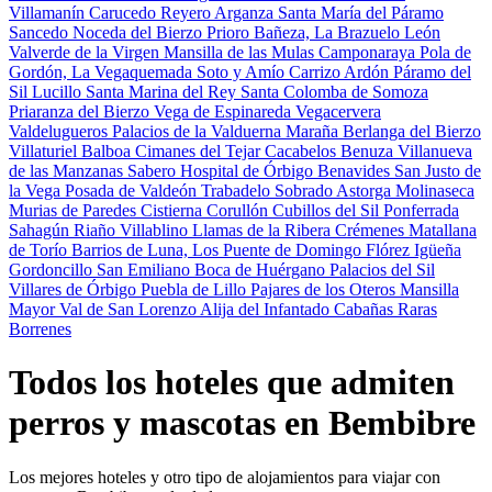
Villamanín
Carucedo
Reyero
Arganza
Santa María del Páramo
Sancedo
Noceda del Bierzo
Prioro
Bañeza, La
Brazuelo
León
Valverde de la Virgen
Mansilla de las Mulas
Camponaraya
Pola de
Gordón, La
Vegaquemada
Soto y Amío
Carrizo
Ardón
Páramo del
Sil
Lucillo
Santa Marina del Rey
Santa Colomba de Somoza
Priaranza del Bierzo
Vega de Espinareda
Vegacervera
Valdelugueros
Palacios de la Valduerna
Maraña
Berlanga del Bierzo
Villaturiel
Balboa
Cimanes del Tejar
Cacabelos
Benuza
Villanueva
de las Manzanas
Sabero
Hospital de Órbigo
Benavides
San Justo de
la Vega
Posada de Valdeón
Trabadelo
Sobrado
Astorga
Molinaseca
Murias de Paredes
Cistierna
Corullón
Cubillos del Sil
Ponferrada
Sahagún
Riaño
Villablino
Llamas de la Ribera
Crémenes
Matallana
de Torío
Barrios de Luna, Los
Puente de Domingo Flórez
Igüeña
Gordoncillo
San Emiliano
Boca de Huérgano
Palacios del Sil
Villares de Órbigo
Puebla de Lillo
Pajares de los Oteros
Mansilla
Mayor
Val de San Lorenzo
Alija del Infantado
Cabañas Raras
Borrenes
Todos los hoteles que admiten
perros y mascotas en Bembibre
Los mejores hoteles y otro tipo de alojamientos para viajar con