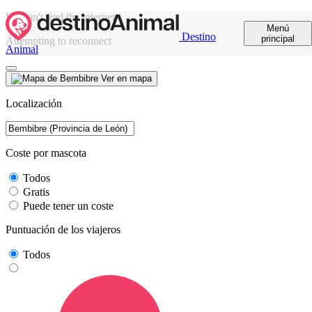
We can't find the internet
Menú
Destino
principal
Attempting to reconnect
Animal
Ver en mapa
Localización
Coste por mascota
Todos
Gratis
Puede tener un coste
Puntuación de los viajeros
Todos