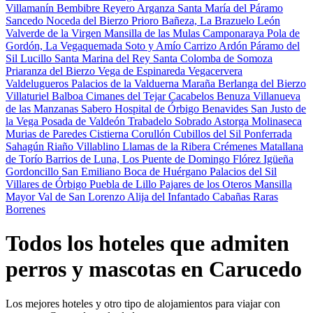
Villamanín
Bembibre
Reyero
Arganza
Santa María del Páramo
Sancedo
Noceda del Bierzo
Prioro
Bañeza, La
Brazuelo
León
Valverde de la Virgen
Mansilla de las Mulas
Camponaraya
Pola de
Gordón, La
Vegaquemada
Soto y Amío
Carrizo
Ardón
Páramo del
Sil
Lucillo
Santa Marina del Rey
Santa Colomba de Somoza
Priaranza del Bierzo
Vega de Espinareda
Vegacervera
Valdelugueros
Palacios de la Valduerna
Maraña
Berlanga del Bierzo
Villaturiel
Balboa
Cimanes del Tejar
Cacabelos
Benuza
Villanueva
de las Manzanas
Sabero
Hospital de Órbigo
Benavides
San Justo de
la Vega
Posada de Valdeón
Trabadelo
Sobrado
Astorga
Molinaseca
Murias de Paredes
Cistierna
Corullón
Cubillos del Sil
Ponferrada
Sahagún
Riaño
Villablino
Llamas de la Ribera
Crémenes
Matallana
de Torío
Barrios de Luna, Los
Puente de Domingo Flórez
Igüeña
Gordoncillo
San Emiliano
Boca de Huérgano
Palacios del Sil
Villares de Órbigo
Puebla de Lillo
Pajares de los Oteros
Mansilla
Mayor
Val de San Lorenzo
Alija del Infantado
Cabañas Raras
Borrenes
Todos los hoteles que admiten
perros y mascotas en Carucedo
Los mejores hoteles y otro tipo de alojamientos para viajar con