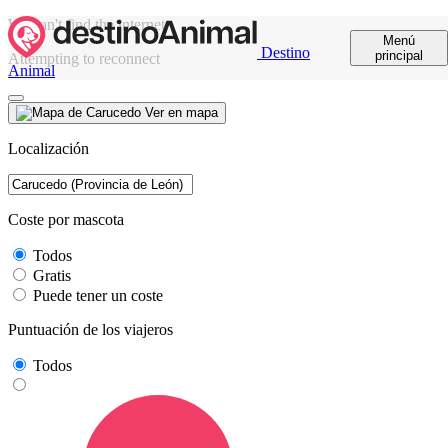
We can't find the internet
Menú
Destino
principal
Attempting to reconnect
Animal
Ver en mapa
Localización
Coste por mascota
Todos
Gratis
Puede tener un coste
Puntuación de los viajeros
Todos