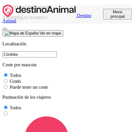
We can't find the internet
Menú
Destino
principal
Attempting to reconnect
Animal
Ver en mapa
Localización
Coste por mascota
Todos
Gratis
Puede tener un coste
Puntuación de los viajeros
Todos