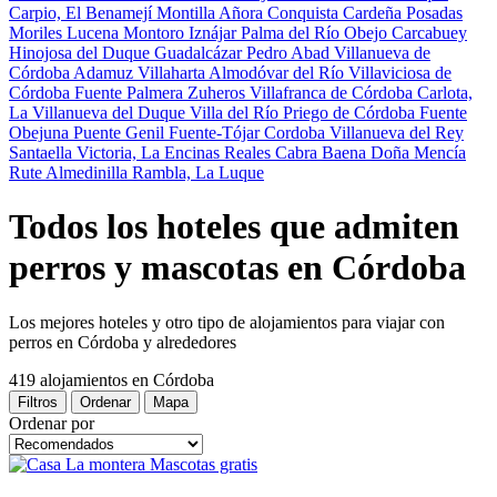
Carpio, El
Benamejí
Montilla
Añora
Conquista
Cardeña
Posadas
Moriles
Lucena
Montoro
Iznájar
Palma del Río
Obejo
Carcabuey
Hinojosa del Duque
Guadalcázar
Pedro Abad
Villanueva de
Córdoba
Adamuz
Villaharta
Almodóvar del Río
Villaviciosa de
Córdoba
Fuente Palmera
Zuheros
Villafranca de Córdoba
Carlota,
La
Villanueva del Duque
Villa del Río
Priego de Córdoba
Fuente
Obejuna
Puente Genil
Fuente-Tójar
Cordoba
Villanueva del Rey
Santaella
Victoria, La
Encinas Reales
Cabra
Baena
Doña Mencía
Rute
Almedinilla
Rambla, La
Luque
Todos los hoteles que admiten
perros y mascotas en Córdoba
Los mejores hoteles y otro tipo de alojamientos para viajar con
perros en Córdoba y alrededores
419 alojamientos
en Córdoba
Filtros
Ordenar
Mapa
Ordenar por
Mascotas gratis