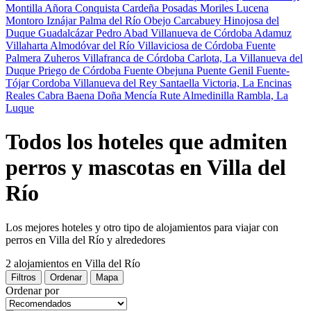
Montilla
Añora
Conquista
Cardeña
Posadas
Moriles
Lucena
Montoro
Iznájar
Palma del Río
Obejo
Carcabuey
Hinojosa del
Duque
Guadalcázar
Pedro Abad
Villanueva de Córdoba
Adamuz
Villaharta
Almodóvar del Río
Villaviciosa de Córdoba
Fuente
Palmera
Zuheros
Villafranca de Córdoba
Carlota, La
Villanueva del
Duque
Priego de Córdoba
Fuente Obejuna
Puente Genil
Fuente-
Tójar
Cordoba
Villanueva del Rey
Santaella
Victoria, La
Encinas
Reales
Cabra
Baena
Doña Mencía
Rute
Almedinilla
Rambla, La
Luque
Todos los hoteles que admiten
perros y mascotas en Villa del
Río
Los mejores hoteles y otro tipo de alojamientos para viajar con
perros en Villa del Río y alrededores
2 alojamientos
en Villa del Río
Filtros
Ordenar
Mapa
Ordenar por