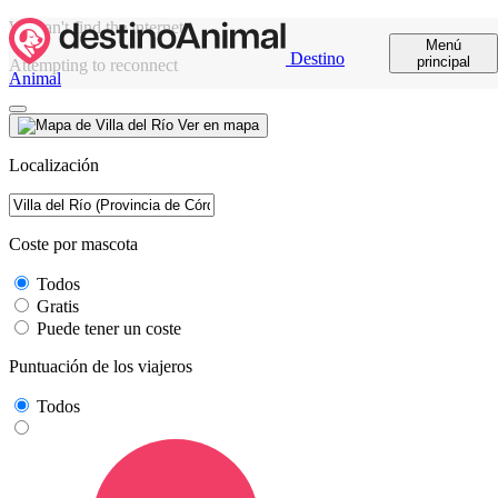
We can't find the internet
Menú
Destino
principal
Attempting to reconnect
Animal
Ver en mapa
Localización
Coste por mascota
Todos
Gratis
Puede tener un coste
Puntuación de los viajeros
Todos