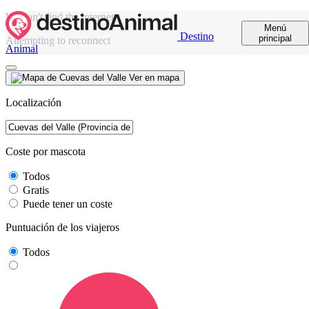
We can't find the internet
Menú
Destino
principal
Attempting to reconnect
Animal
Ver en mapa
Localización
Coste por mascota
Todos
Gratis
Puede tener un coste
Puntuación de los viajeros
Todos