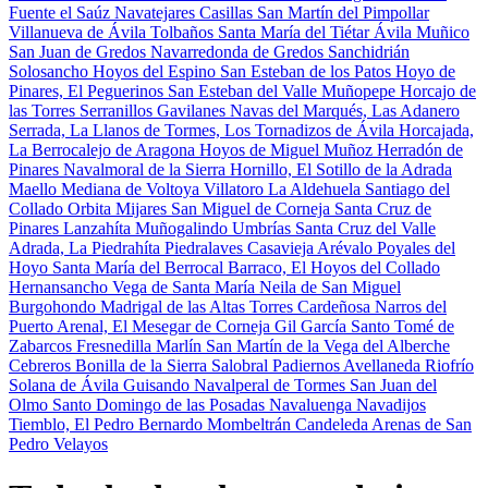
Fuente el Saúz
Navatejares
Casillas
San Martín del Pimpollar
Villanueva de Ávila
Tolbaños
Santa María del Tiétar
Ávila
Muñico
San Juan de Gredos
Navarredonda de Gredos
Sanchidrián
Solosancho
Hoyos del Espino
San Esteban de los Patos
Hoyo de
Pinares, El
Peguerinos
San Esteban del Valle
Muñopepe
Horcajo de
las Torres
Serranillos
Gavilanes
Navas del Marqués, Las
Adanero
Serrada, La
Llanos de Tormes, Los
Tornadizos de Ávila
Horcajada,
La
Berrocalejo de Aragona
Hoyos de Miguel Muñoz
Herradón de
Pinares
Navalmoral de la Sierra
Hornillo, El
Sotillo de la Adrada
Maello
Mediana de Voltoya
Villatoro
La Aldehuela
Santiago del
Collado
Orbita
Mijares
San Miguel de Corneja
Santa Cruz de
Pinares
Lanzahíta
Muñogalindo
Umbrías
Santa Cruz del Valle
Adrada, La
Piedrahíta
Piedralaves
Casavieja
Arévalo
Poyales del
Hoyo
Santa María del Berrocal
Barraco, El
Hoyos del Collado
Hernansancho
Vega de Santa María
Neila de San Miguel
Burgohondo
Madrigal de las Altas Torres
Cardeñosa
Narros del
Puerto
Arenal, El
Mesegar de Corneja
Gil García
Santo Tomé de
Zabarcos
Fresnedilla
Marlín
San Martín de la Vega del Alberche
Cebreros
Bonilla de la Sierra
Salobral
Padiernos
Avellaneda
Riofrío
Solana de Ávila
Guisando
Navalperal de Tormes
San Juan del
Olmo
Santo Domingo de las Posadas
Navaluenga
Navadijos
Tiemblo, El
Pedro Bernardo
Mombeltrán
Candeleda
Arenas de San
Pedro
Velayos