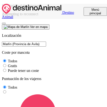
We can't find the internet
Menú
Destino
principal
Attempting to reconnect
Animal
Ver en mapa
Localización
Coste por mascota
Todos
Gratis
Puede tener un coste
Puntuación de los viajeros
Todos