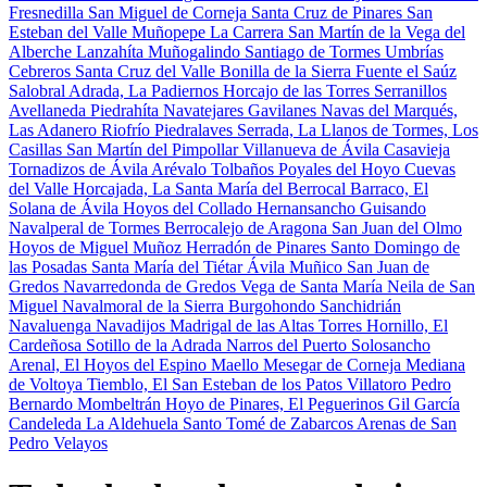
Fresnedilla
San Miguel de Corneja
Santa Cruz de Pinares
San
Esteban del Valle
Muñopepe
La Carrera
San Martín de la Vega del
Alberche
Lanzahíta
Muñogalindo
Santiago de Tormes
Umbrías
Cebreros
Santa Cruz del Valle
Bonilla de la Sierra
Fuente el Saúz
Salobral
Adrada, La
Padiernos
Horcajo de las Torres
Serranillos
Avellaneda
Piedrahíta
Navatejares
Gavilanes
Navas del Marqués,
Las
Adanero
Riofrío
Piedralaves
Serrada, La
Llanos de Tormes, Los
Casillas
San Martín del Pimpollar
Villanueva de Ávila
Casavieja
Tornadizos de Ávila
Arévalo
Tolbaños
Poyales del Hoyo
Cuevas
del Valle
Horcajada, La
Santa María del Berrocal
Barraco, El
Solana de Ávila
Hoyos del Collado
Hernansancho
Guisando
Navalperal de Tormes
Berrocalejo de Aragona
San Juan del Olmo
Hoyos de Miguel Muñoz
Herradón de Pinares
Santo Domingo de
las Posadas
Santa María del Tiétar
Ávila
Muñico
San Juan de
Gredos
Navarredonda de Gredos
Vega de Santa María
Neila de San
Miguel
Navalmoral de la Sierra
Burgohondo
Sanchidrián
Navaluenga
Navadijos
Madrigal de las Altas Torres
Hornillo, El
Cardeñosa
Sotillo de la Adrada
Narros del Puerto
Solosancho
Arenal, El
Hoyos del Espino
Maello
Mesegar de Corneja
Mediana
de Voltoya
Tiemblo, El
San Esteban de los Patos
Villatoro
Pedro
Bernardo
Mombeltrán
Hoyo de Pinares, El
Peguerinos
Gil García
Candeleda
La Aldehuela
Santo Tomé de Zabarcos
Arenas de San
Pedro
Velayos