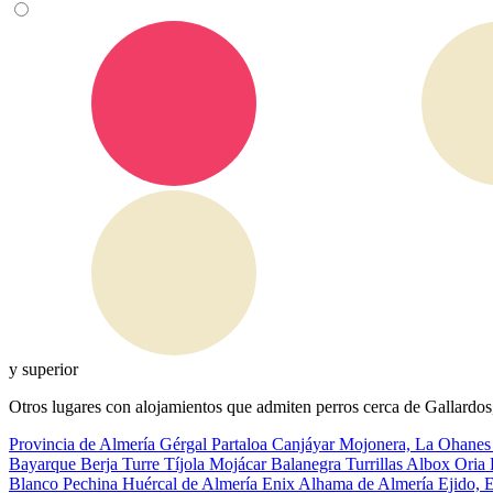
y superior
Otros lugares con alojamientos que admiten perros cerca de Gallardos
Provincia de Almería
Gérgal
Partaloa
Canjáyar
Mojonera, La
Ohane
Bayarque
Berja
Turre
Tíjola
Mojácar
Balanegra
Turrillas
Albox
Oria
Blanco
Pechina
Huércal de Almería
Enix
Alhama de Almería
Ejido, 