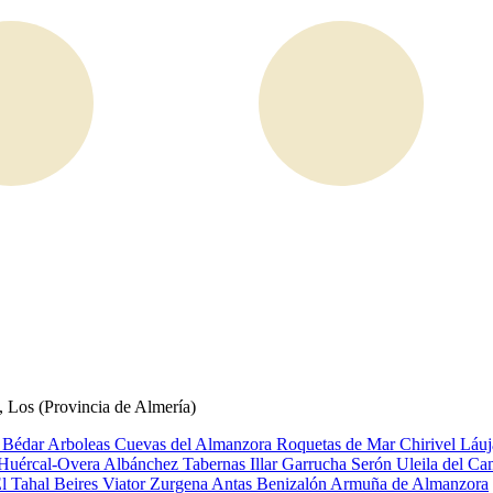
, Los (Provincia de Almería)
s
Bédar
Arboleas
Cuevas del Almanzora
Roquetas de Mar
Chirivel
Láuj
Huércal-Overa
Albánchez
Tabernas
Illar
Garrucha
Serón
Uleila del C
El
Tahal
Beires
Viator
Zurgena
Antas
Benizalón
Armuña de Almanzora