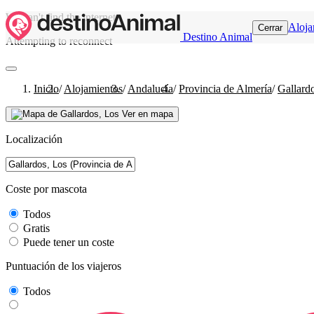
We can't find the internet
Aloja
Cerrar
Destino Animal
Attempting to reconnect
Inicio
/
Alojamientos
/
Andalucía
/
Provincia de Almería
/
Gallard
Ver en mapa
Localización
Coste por mascota
Todos
Gratis
Puede tener un coste
Puntuación de los viajeros
Todos