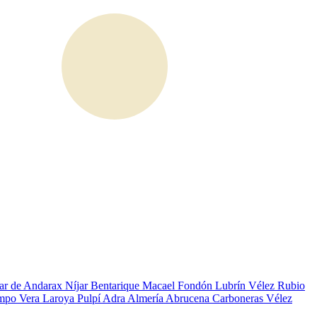
ar de Andarax
Níjar
Bentarique
Macael
Fondón
Lubrín
Vélez Rubio
ampo
Vera
Laroya
Pulpí
Adra
Almería
Abrucena
Carboneras
Vélez