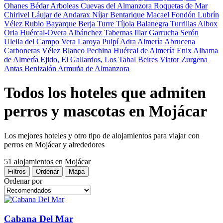
Ohanes
Bédar
Arboleas
Cuevas del Almanzora
Roquetas de Mar
Chirivel
Láujar de Andarax
Níjar
Bentarique
Macael
Fondón
Lubrín
Vélez Rubio
Bayarque
Berja
Turre
Tíjola
Balanegra
Turrillas
Albox
Oria
Huércal-Overa
Albánchez
Tabernas
Illar
Garrucha
Serón
Uleila del Campo
Vera
Laroya
Pulpí
Adra
Almería
Abrucena
Carboneras
Vélez Blanco
Pechina
Huércal de Almería
Enix
Alhama
de Almería
Ejido, El
Gallardos, Los
Tahal
Beires
Viator
Zurgena
Antas
Benizalón
Armuña de Almanzora
Todos los hoteles que admiten
perros y mascotas en Mojácar
Los mejores hoteles y otro tipo de alojamientos para viajar con
perros en Mojácar y alrededores
51 alojamientos
en Mojácar
Filtros
Ordenar
Mapa
Ordenar por
Cabana Del Mar