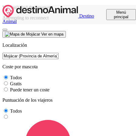
We can't find the internet
Menú
Destino
principal
Attempting to reconnect
Animal
Ver en mapa
Localización
Coste por mascota
Todos
Gratis
Puede tener un coste
Puntuación de los viajeros
Todos