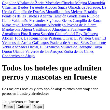
Cogollor
Albalate de Zorita
Mochales
Ciruelas
Megina
Matarrubia
Cifuentes
Baides
Taragudo
Alcocer
Saúca
Olmeda de Jadraque, La
Uceda
Campillo de Dueñas
Moratilla de los Meleros
Establés
Peralejos de las Truchas
Atienza
Tamajón
Guadalajara
Rillo de
Gallo
Valdenuño Fernández
Sigüenza
Sienes
Campillo de Ranas
Majaelrayo
Horche
Jadraque
Albendiego
Poveda de la Sierra
Mandayona
Algora
Castilnuevo
Almoguera
Fuentenovilla
Armallones
Pioz
Renera
Sacedón
Chillarón del Rey
Brihuega
Alocén
Toba, La
Romanones
Pastrana
Olivar, El
Peñalén
Casar, El
Yélamos de Arriba
Galápagos
Prádena de Atienza
Selas
Corduente
Yebra
Abánades
Ordial, El
Arbancón
Villares de Jadraque
Torija
Durón
Utande
Valverde de los Arroyos
Zorita de los Canes
Condemios de Abajo
Todos los hoteles que admiten
perros y mascotas en Irueste
Los mejores hoteles y otro tipo de alojamientos para viajar con
perros en Irueste y alrededores
1 alojamiento
en Irueste
Filtros
Ordenar
Mapa