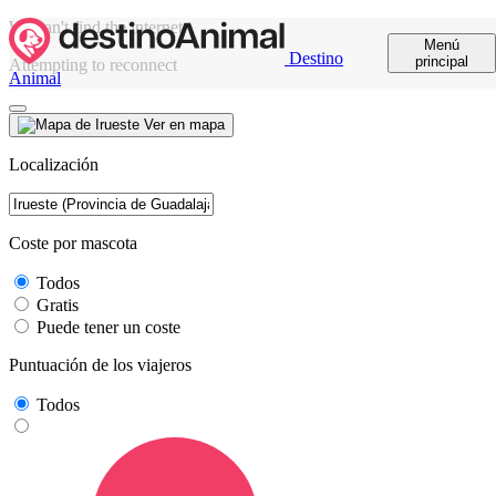
We can't find the internet
Menú
Destino
principal
Attempting to reconnect
Animal
Ver en mapa
Localización
Coste por mascota
Todos
Gratis
Puede tener un coste
Puntuación de los viajeros
Todos