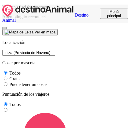
We can't find the internet
Menú
Destino
principal
Attempting to reconnect
Animal
Ver en mapa
Localización
Coste por mascota
Todos
Gratis
Puede tener un coste
Puntuación de los viajeros
Todos