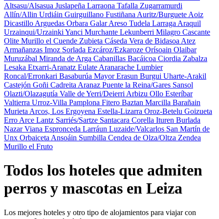
Altsasu/Alsasua
Juslapeña
Larraona
Tafalla
Zugarramurdi
Allín/Allin
Urdiáin
Guirguillano
Fustiñana
Auritz/Burguete
Aoiz
Dicastillo
Arguedas
Orbara
Galar
Areso
Tudela
Larraga
Araquil
Urzainqui/Urzainki
Yanci
Murchante
Lekunberri
Milagro
Cascante
Olite
Murillo el Cuende
Zubieta
Cáseda
Vera de Bidasoa
Atez
Armañanzas
Imoz
Sorlada
Ezcároz/Ezkaroze
Orísoain
Olaibar
Muruzábal
Miranda de Arga
Cabanillas
Bacáicoa
Ciordia
Zabalza
Lesaka
Etxarri-Aranatz
Eulate
Aranarache
Lumbier
Roncal/Erronkari
Basaburúa Mayor
Erasun
Burgui
Uharte-Arakil
Castejón
Goñi
Cadreita
Aranaz
Puente la Reina/Gares
Sansol
Olazti/Olazagutía
Valle de Yerri/Deierri
Arbizu
Ollo
Esteríbar
Valtierra
Urroz-Villa
Pamplona
Fitero
Baztan
Marcilla
Barañain
Murieta
Arcos, Los
Ergoyena
Estella-Lizarra
Oroz-Betelu
Goizueta
Erro
Arce
Lantz
Sarriés/Sartze
Santacara
Corella
Ituren
Burlada
Nazar
Viana
Espronceda
Larráun
Luzaide/Valcarlos
San Martín de
Unx
Orbaiceta
Ansoáin
Sumbilla
Cendea de Olza/Oltza Zendea
Murillo el Fruto
Todos los hoteles que admiten
perros y mascotas en Leiza
Los mejores hoteles y otro tipo de alojamientos para viajar con