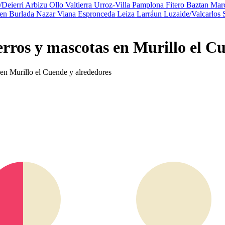
i/Deierri
Arbizu
Ollo
Valtierra
Urroz-Villa
Pamplona
Fitero
Baztan
Marc
ren
Burlada
Nazar
Viana
Espronceda
Leiza
Larráun
Luzaide/Valcarlos
erros y mascotas en Murillo el C
s en Murillo el Cuende y alrededores