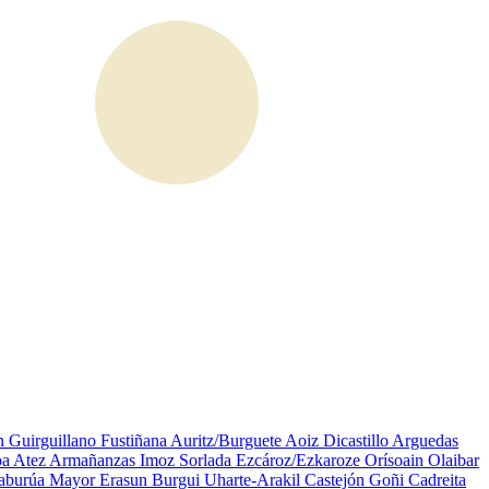
in
Guirguillano
Fustiñana
Auritz/Burguete
Aoiz
Dicastillo
Arguedas
oa
Atez
Armañanzas
Imoz
Sorlada
Ezcároz/Ezkaroze
Orísoain
Olaibar
aburúa Mayor
Erasun
Burgui
Uharte-Arakil
Castejón
Goñi
Cadreita