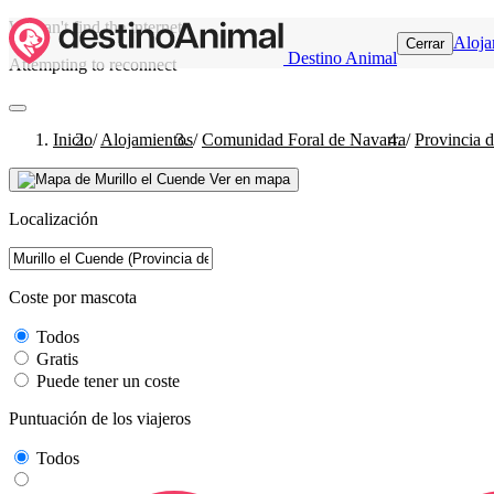
We can't find the internet
Aloja
Cerrar
Destino Animal
Attempting to reconnect
Inicio
/
Alojamientos
/
Comunidad Foral de Navarra
/
Provincia 
Ver en mapa
Localización
Coste por mascota
Todos
Gratis
Puede tener un coste
Puntuación de los viajeros
Todos