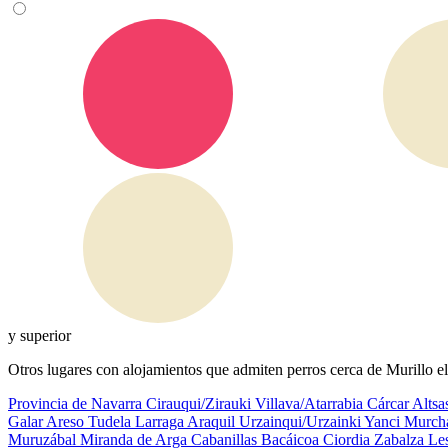
y superior
Otros lugares con alojamientos que admiten perros cerca de Murillo 
Provincia de Navarra
Cirauqui/Zirauki
Villava/Atarrabia
Cárcar
Altsa
Galar
Areso
Tudela
Larraga
Araquil
Urzainqui/Urzainki
Yanci
Murch
Muruzábal
Miranda de Arga
Cabanillas
Bacáicoa
Ciordia
Zabalza
Le