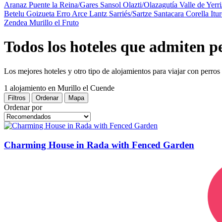
Aranaz
Puente la Reina/Gares
Sansol
Olazti/Olazagutía
Valle de Yerr
Betelu
Goizueta
Erro
Arce
Lantz
Sarriés/Sartze
Santacara
Corella
Itu
Zendea
Murillo el Fruto
Todos los hoteles que admiten p
Los mejores hoteles y otro tipo de alojamientos para viajar con perro
1 alojamiento
en Murillo el Cuende
Filtros
Ordenar
Mapa
Ordenar por
Charming House in Rada with Fenced Garden