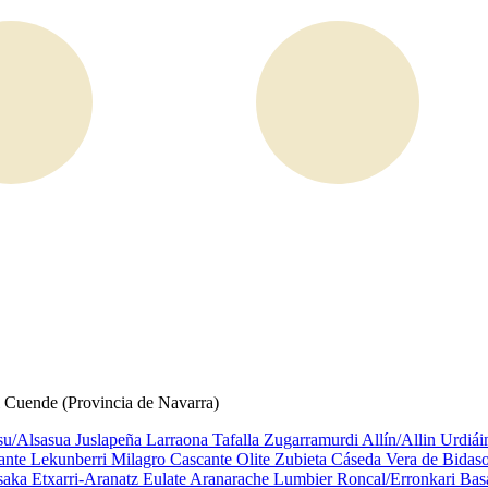
el Cuende (Provincia de Navarra)
su/Alsasua
Juslapeña
Larraona
Tafalla
Zugarramurdi
Allín/Allin
Urdiá
ante
Lekunberri
Milagro
Cascante
Olite
Zubieta
Cáseda
Vera de Bidas
saka
Etxarri-Aranatz
Eulate
Aranarache
Lumbier
Roncal/Erronkari
Bas