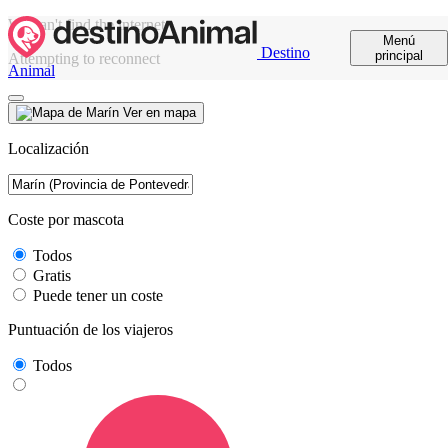
We can't find the internet
Menú
Destino
principal
Attempting to reconnect
Animal
Ver en mapa
Localización
Coste por mascota
Todos
Gratis
Puede tener un coste
Puntuación de los viajeros
Todos