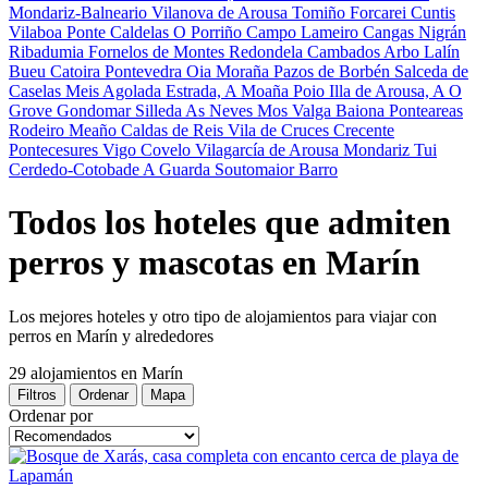
Mondariz-Balneario
Vilanova de Arousa
Tomiño
Forcarei
Cuntis
Vilaboa
Ponte Caldelas
O Porriño
Campo Lameiro
Cangas
Nigrán
Ribadumia
Fornelos de Montes
Redondela
Cambados
Arbo
Lalín
Bueu
Catoira
Pontevedra
Oia
Moraña
Pazos de Borbén
Salceda de
Caselas
Meis
Agolada
Estrada, A
Moaña
Poio
Illa de Arousa, A
O
Grove
Gondomar
Silleda
As Neves
Mos
Valga
Baiona
Ponteareas
Rodeiro
Meaño
Caldas de Reis
Vila de Cruces
Crecente
Pontecesures
Vigo
Covelo
Vilagarcía de Arousa
Mondariz
Tui
Cerdedo-Cotobade
A Guarda
Soutomaior
Barro
Todos los hoteles que admiten
perros y mascotas en Marín
Los mejores hoteles y otro tipo de alojamientos para viajar con
perros en Marín y alrededores
29 alojamientos
en Marín
Filtros
Ordenar
Mapa
Ordenar por