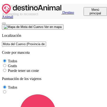
We can't find the internet
Menú
Destino
principal
Attempting to reconnect
Animal
Ver en mapa
Localización
Coste por mascota
Todos
Gratis
Puede tener un coste
Puntuación de los viajeros
Todos