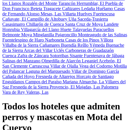
los Llanos
Rozalén del Monte
Tarancón
Herrumblar, El
Puebla de
Don Francisco
Beteta
Tragacete
Cañizares
Ledaña
Huélamo
Casas
de Fernando Alonso
Mesas, Las
Villarta
Huelves
Fuertescusa
Cañavate, El
Campillo de Altobuey
Uña
Saceda-Trasierra
Casasimarro
Chillarón de Cuenca
Santa Cruz de Moya
Landete
Honrubia
Villagarcía del Llano
Huete
Talayuelas
Paracuellos
Belmonte
Moya
Minglanilla
Pajaroncillo
Monteagudo de las Salinas
Fuentelespino de Haro
Narboneta
Casas de los Pinos
Víllora
Villalba de la Sierra
Cañamares
Buendía
Reíllo
Yémeda
Buenache
de la Sierra
Arcas del Villar
Uclés
Carboneras de Guadazaón
Cuenca
Zafra de Záncara
Sotorribas
Sisante
Fuentenava de Jábaga
Salinas del Manzano
Olmedilla de Alarcón
Leganiel
Acebrón, El
San Clemente
Carrascosa
Villar de Olalla
Vega del Codorno
Motilla
del Palancar
Laguna del Marquesado
Villar de Domingo García
Cañada del Hoyo
Fresneda de Altarejos
Horcajo de Santiago
Enguídanos
Campos del Paraíso
Mariana
Almarcha, La
Villares del
Saz
Fresneda de la Sierra
Provencio, El
Majadas, Las
Palomera
Vara de Rey
Valeras, Las
Todos los hoteles que admiten
perros y mascotas en Mota del
Cuervo