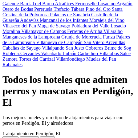
Galende
Barcial del Barco
Alcañices
Fermoselle
Losacino
Argañín
Otero de Bodas
Pereruela
Trefacio
Tábara
Pino del Oro
Santa
Cristina de la Polvorosa
Palacios de Sanabria
Castrillo de la
Guareña
Andavías
Manzanal de los Infantes
Moraleja del Vino
Villaseco del Pan
Muga de Sayago
Pobladura del Valle
Losacio
Moralina
Villamayor de Campos
Ferreras de Arriba
Villaralbo
Manganeses de la Lampreana
Granja de Moreruela
Fariza
Pajares
de la Lampreana
Villanueva de Campeán
San Vitero
Arcenillas
Cabañas de Sayago
Villalpando
San Justo
Cobreros
Brime de Sog
Robleda-Cervantes
Valcabado
Lubián
Carbellino
Villalobos
Salce
Zamora
Torres del Carrizal
Villardondiego
Muelas del Pan
Rabanales
Todos los hoteles que admiten
perros y mascotas en Perdigón,
El
Los mejores hoteles y otro tipo de alojamientos para viajar con
perros en Perdigón, El y alrededores
1 alojamiento
en Perdigón, El