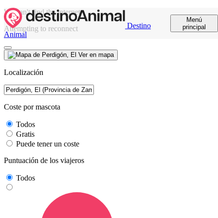
We can't find the internet
Menú
Destino
principal
Attempting to reconnect
Animal
Ver en mapa
Localización
Coste por mascota
Todos
Gratis
Puede tener un coste
Puntuación de los viajeros
Todos