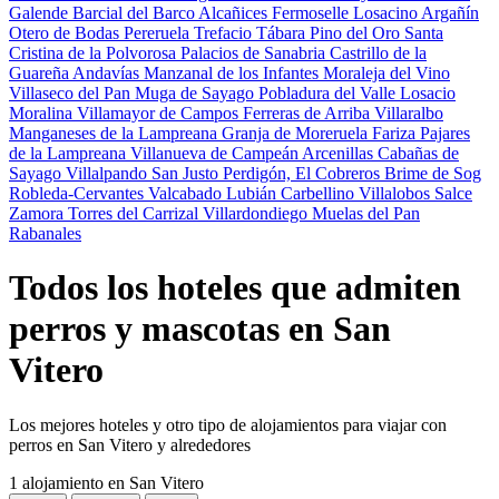
Galende
Barcial del Barco
Alcañices
Fermoselle
Losacino
Argañín
Otero de Bodas
Pereruela
Trefacio
Tábara
Pino del Oro
Santa
Cristina de la Polvorosa
Palacios de Sanabria
Castrillo de la
Guareña
Andavías
Manzanal de los Infantes
Moraleja del Vino
Villaseco del Pan
Muga de Sayago
Pobladura del Valle
Losacio
Moralina
Villamayor de Campos
Ferreras de Arriba
Villaralbo
Manganeses de la Lampreana
Granja de Moreruela
Fariza
Pajares
de la Lampreana
Villanueva de Campeán
Arcenillas
Cabañas de
Sayago
Villalpando
San Justo
Perdigón, El
Cobreros
Brime de Sog
Robleda-Cervantes
Valcabado
Lubián
Carbellino
Villalobos
Salce
Zamora
Torres del Carrizal
Villardondiego
Muelas del Pan
Rabanales
Todos los hoteles que admiten
perros y mascotas en San
Vitero
Los mejores hoteles y otro tipo de alojamientos para viajar con
perros en San Vitero y alrededores
1 alojamiento
en San Vitero