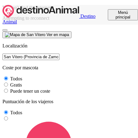
We can't find the internet
Menú
Destino
principal
Attempting to reconnect
Animal
Ver en mapa
Localización
Coste por mascota
Todos
Gratis
Puede tener un coste
Puntuación de los viajeros
Todos