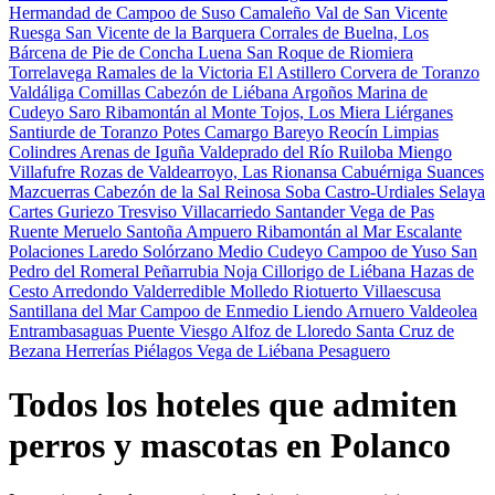
Hermandad de Campoo de Suso
Camaleño
Val de San Vicente
Ruesga
San Vicente de la Barquera
Corrales de Buelna, Los
Bárcena de Pie de Concha
Luena
San Roque de Riomiera
Torrelavega
Ramales de la Victoria
El Astillero
Corvera de Toranzo
Valdáliga
Comillas
Cabezón de Liébana
Argoños
Marina de
Cudeyo
Saro
Ribamontán al Monte
Tojos, Los
Miera
Liérganes
Santiurde de Toranzo
Potes
Camargo
Bareyo
Reocín
Limpias
Colindres
Arenas de Iguña
Valdeprado del Río
Ruiloba
Miengo
Villafufre
Rozas de Valdearroyo, Las
Rionansa
Cabuérniga
Suances
Mazcuerras
Cabezón de la Sal
Reinosa
Soba
Castro-Urdiales
Selaya
Cartes
Guriezo
Tresviso
Villacarriedo
Santander
Vega de Pas
Ruente
Meruelo
Santoña
Ampuero
Ribamontán al Mar
Escalante
Polaciones
Laredo
Solórzano
Medio Cudeyo
Campoo de Yuso
San
Pedro del Romeral
Peñarrubia
Noja
Cillorigo de Liébana
Hazas de
Cesto
Arredondo
Valderredible
Molledo
Riotuerto
Villaescusa
Santillana del Mar
Campoo de Enmedio
Liendo
Arnuero
Valdeolea
Entrambasaguas
Puente Viesgo
Alfoz de Lloredo
Santa Cruz de
Bezana
Herrerías
Piélagos
Vega de Liébana
Pesaguero
Todos los hoteles que admiten
perros y mascotas en Polanco