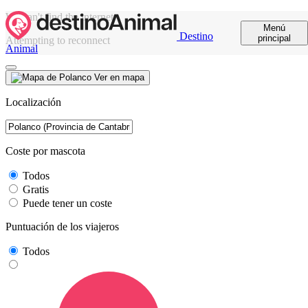
We can't find the internet
Menú
Destino
principal
Attempting to reconnect
Animal
Ver en mapa
Localización
Coste por mascota
Todos
Gratis
Puede tener un coste
Puntuación de los viajeros
Todos