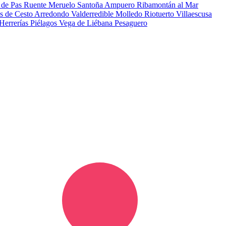
 de Pas
Ruente
Meruelo
Santoña
Ampuero
Ribamontán al Mar
s de Cesto
Arredondo
Valderredible
Molledo
Riotuerto
Villaescusa
Herrerías
Piélagos
Vega de Liébana
Pesaguero