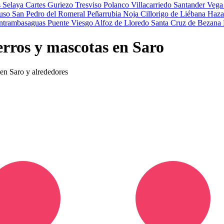
s
Selaya
Cartes
Guriezo
Tresviso
Polanco
Villacarriedo
Santander
Vega
uso
San Pedro del Romeral
Peñarrubia
Noja
Cillorigo de Liébana
Haza
ntrambasaguas
Puente Viesgo
Alfoz de Lloredo
Santa Cruz de Bezana
erros y mascotas en Saro
 en Saro y alrededores