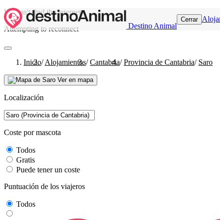
We can't find the internet
Aloja
Cerrar
Destino Animal
Attempting to reconnect
Inicio
/
Alojamientos
/
Cantabria
/
Provincia de Cantabria
/
Saro
Ver en mapa
Localización
Coste por mascota
Todos
Gratis
Puede tener un coste
Puntuación de los viajeros
Todos