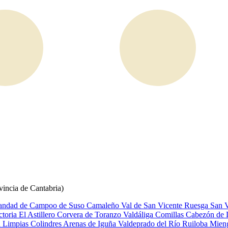
vincia de Cantabria)
ndad de Campoo de Suso
Camaleño
Val de San Vicente
Ruesga
San V
ctoria
El Astillero
Corvera de Toranzo
Valdáliga
Comillas
Cabezón de 
n
Limpias
Colindres
Arenas de Iguña
Valdeprado del Río
Ruiloba
Mien