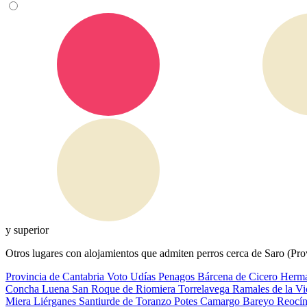
y superior
Otros lugares con alojamientos que admiten perros cerca de Saro (Pro
Provincia de Cantabria
Voto
Udías
Penagos
Bárcena de Cicero
Herma
Concha
Luena
San Roque de Riomiera
Torrelavega
Ramales de la Vi
Miera
Liérganes
Santiurde de Toranzo
Potes
Camargo
Bareyo
Reocí