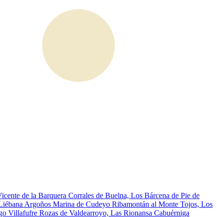
icente de la Barquera
Corrales de Buelna, Los
Bárcena de Pie de
Liébana
Argoños
Marina de Cudeyo
Ribamontán al Monte
Tojos, Los
go
Villafufre
Rozas de Valdearroyo, Las
Rionansa
Cabuérniga