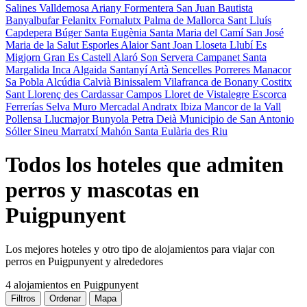
Salines
Valldemosa
Ariany
Formentera
San Juan Bautista
Banyalbufar
Felanitx
Fornalutx
Palma de Mallorca
Sant Lluís
Capdepera
Búger
Santa Eugènia
Santa Maria del Camí
San José
Maria de la Salut
Esporles
Alaior
Sant Joan
Lloseta
Llubí
Es
Migjorn Gran
Es Castell
Alaró
Son Servera
Campanet
Santa
Margalida
Inca
Algaida
Santanyí
Artà
Sencelles
Porreres
Manacor
Sa Pobla
Alcúdia
Calvià
Binissalem
Vilafranca de Bonany
Costitx
Sant Llorenç des Cardassar
Campos
Lloret de Vistalegre
Escorca
Ferrerías
Selva
Muro
Mercadal
Andratx
Ibiza
Mancor de la Vall
Pollensa
Llucmajor
Bunyola
Petra
Deià
Municipio de San Antonio
Sóller
Sineu
Marratxí
Mahón
Santa Eulària des Riu
Todos los hoteles que admiten
perros y mascotas en
Puigpunyent
Los mejores hoteles y otro tipo de alojamientos para viajar con
perros en Puigpunyent y alrededores
4 alojamientos
en Puigpunyent
Filtros
Ordenar
Mapa