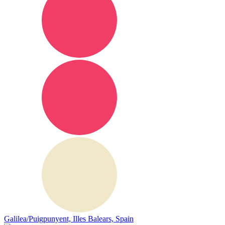
Galilea/Puigpunyent, Illes Balears, Spain