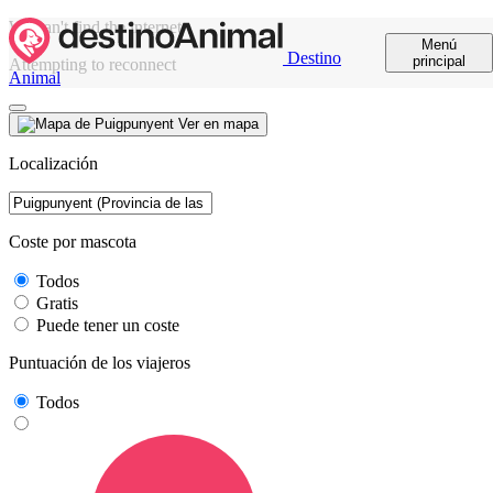
We can't find the internet
Menú
Destino
principal
Attempting to reconnect
Animal
Ver en mapa
Localización
Coste por mascota
Todos
Gratis
Puede tener un coste
Puntuación de los viajeros
Todos