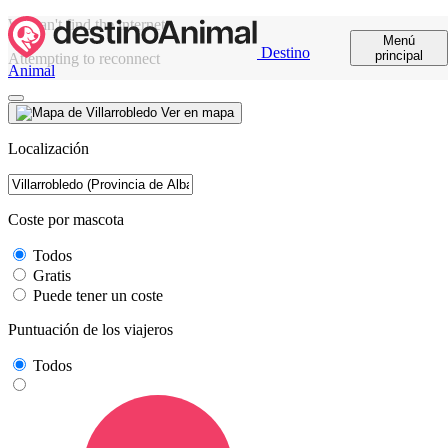
We can't find the internet
Menú
Destino
principal
Attempting to reconnect
Animal
Ver en mapa
Localización
Coste por mascota
Todos
Gratis
Puede tener un coste
Puntuación de los viajeros
Todos