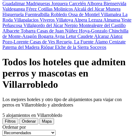
Guadalimar
Madrigueras
Jorquera
Carcelén
Alborea
Bienservida
Valdeganga
Férez
Cotillas
Molinicos
Alcalá del Júcar
Munera
Higueruela
Fuentealbilla
Robledo
Ossa de Montiel
Villamalea
La
Roda
Villapalacios
Viveros
Villatoya
Alpera
Lezuza
Almansa
Yeste
Peñascosa
Villalgordo del Júcar
Nerpio
Montealegre del Castillo
Albacete
Tobarra
Casas de Juan Núñez
Hoya-Gonzalo
Chinchilla
de Monte-Aragón
Bogarra
Ayna
Letur
Caudete
Alcaraz
Alatoz
Pozo-Lorente
Casas de Ves
Recueja, La
Fuente Álamo
Cenizate
Paterna del Madera
Riópar
Elche de la Sierra
Socovos
Todos los hoteles que admiten
perros y mascotas en
Villarrobledo
Los mejores hoteles y otro tipo de alojamientos para viajar con
perros en Villarrobledo y alrededores
5 alojamientos
en Villarrobledo
Filtros
Ordenar
Mapa
Ordenar por