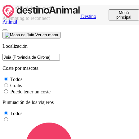
We can't find the internet
Menú
Destino
principal
Attempting to reconnect
Animal
Ver en mapa
Localización
Coste por mascota
Todos
Gratis
Puede tener un coste
Puntuación de los viajeros
Todos