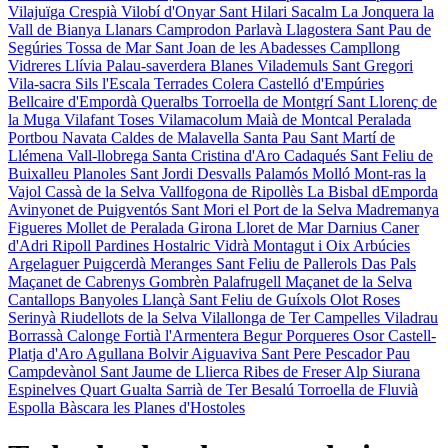
Vilajuïga
Crespià
Vilobí d'Onyar
Sant Hilari Sacalm
La Jonquera
la
Vall de Bianya
Llanars
Camprodon
Parlavà
Llagostera
Sant Pau de
Segúries
Tossa de Mar
Sant Joan de les Abadesses
Campllong
Vidreres
Llívia
Palau-saverdera
Blanes
Vilademuls
Sant Gregori
Vila-sacra
Sils
l'Escala
Terrades
Colera
Castelló d'Empúries
Bellcaire d'Empordà
Queralbs
Torroella de Montgrí
Sant Llorenç de
la Muga
Vilafant
Toses
Vilamacolum
Maià de Montcal
Peralada
Portbou
Navata
Caldes de Malavella
Santa Pau
Sant Martí de
Llémena
Vall-llobrega
Santa Cristina d'Aro
Cadaqués
Sant Feliu de
Buixalleu
Planoles
Sant Jordi Desvalls
Palamós
Molló
Mont-ras
la
Vajol
Cassà de la Selva
Vallfogona de Ripollès
La Bisbal dEmporda
Avinyonet de Puigventós
Sant Mori
el Port de la Selva
Madremanya
Figueres
Mollet de Peralada
Girona
Lloret de Mar
Darnius
Caner
d'Adri
Ripoll
Pardines
Hostalric
Vidrà
Montagut i Oix
Arbúcies
Argelaguer
Puigcerdà
Meranges
Sant Feliu de Pallerols
Das
Pals
Maçanet de Cabrenys
Gombrèn
Palafrugell
Maçanet de la Selva
Cantallops
Banyoles
Llançà
Sant Feliu de Guíxols
Olot
Roses
Serinyà
Riudellots de la Selva
Vilallonga de Ter
Campelles
Viladrau
Borrassà
Calonge
Fortià
l'Armentera
Begur
Porqueres
Osor
Castell-
Platja d'Aro
Agullana
Bolvir
Aiguaviva
Sant Pere Pescador
Pau
Campdevànol
Sant Jaume de Llierca
Ribes de Freser
Alp
Siurana
Espinelves
Quart
Gualta
Sarrià de Ter
Besalú
Torroella de Fluvià
Espolla
Bàscara
les Planes d'Hostoles