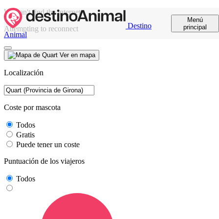
We can't find the internet
Menú
Destino
principal
Attempting to reconnect
Animal
Ver en mapa
Localización
Coste por mascota
Todos
Gratis
Puede tener un coste
Puntuación de los viajeros
Todos