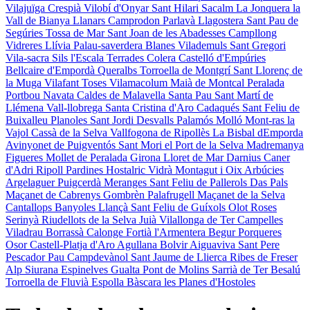
Vilajuïga
Crespià
Vilobí d'Onyar
Sant Hilari Sacalm
La Jonquera
la
Vall de Bianya
Llanars
Camprodon
Parlavà
Llagostera
Sant Pau de
Segúries
Tossa de Mar
Sant Joan de les Abadesses
Campllong
Vidreres
Llívia
Palau-saverdera
Blanes
Vilademuls
Sant Gregori
Vila-sacra
Sils
l'Escala
Terrades
Colera
Castelló d'Empúries
Bellcaire d'Empordà
Queralbs
Torroella de Montgrí
Sant Llorenç de
la Muga
Vilafant
Toses
Vilamacolum
Maià de Montcal
Peralada
Portbou
Navata
Caldes de Malavella
Santa Pau
Sant Martí de
Llémena
Vall-llobrega
Santa Cristina d'Aro
Cadaqués
Sant Feliu de
Buixalleu
Planoles
Sant Jordi Desvalls
Palamós
Molló
Mont-ras
la
Vajol
Cassà de la Selva
Vallfogona de Ripollès
La Bisbal dEmporda
Avinyonet de Puigventós
Sant Mori
el Port de la Selva
Madremanya
Figueres
Mollet de Peralada
Girona
Lloret de Mar
Darnius
Caner
d'Adri
Ripoll
Pardines
Hostalric
Vidrà
Montagut i Oix
Arbúcies
Argelaguer
Puigcerdà
Meranges
Sant Feliu de Pallerols
Das
Pals
Maçanet de Cabrenys
Gombrèn
Palafrugell
Maçanet de la Selva
Cantallops
Banyoles
Llançà
Sant Feliu de Guíxols
Olot
Roses
Serinyà
Riudellots de la Selva
Juià
Vilallonga de Ter
Campelles
Viladrau
Borrassà
Calonge
Fortià
l'Armentera
Begur
Porqueres
Osor
Castell-Platja d'Aro
Agullana
Bolvir
Aiguaviva
Sant Pere
Pescador
Pau
Campdevànol
Sant Jaume de Llierca
Ribes de Freser
Alp
Siurana
Espinelves
Gualta
Pont de Molins
Sarrià de Ter
Besalú
Torroella de Fluvià
Espolla
Bàscara
les Planes d'Hostoles