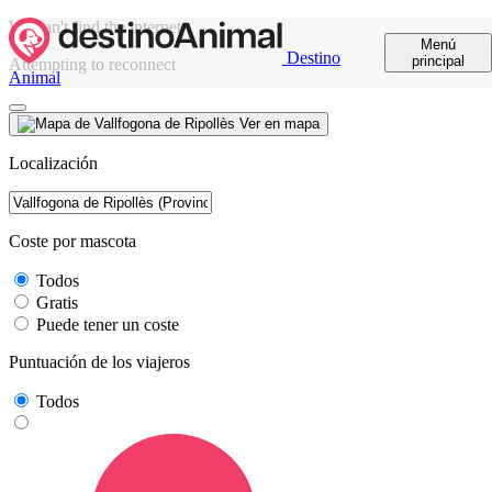
We can't find the internet
Menú
Destino
principal
Attempting to reconnect
Animal
Ver en mapa
Localización
Coste por mascota
Todos
Gratis
Puede tener un coste
Puntuación de los viajeros
Todos