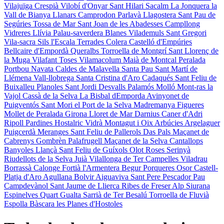
Vilajuïga
Crespià
Vilobí d'Onyar
Sant Hilari Sacalm
La Jonquera
la
Vall de Bianya
Llanars
Camprodon
Parlavà
Llagostera
Sant Pau de
Segúries
Tossa de Mar
Sant Joan de les Abadesses
Campllong
Vidreres
Llívia
Palau-saverdera
Blanes
Vilademuls
Sant Gregori
Vila-sacra
Sils
l'Escala
Terrades
Colera
Castelló d'Empúries
Bellcaire d'Empordà
Queralbs
Torroella de Montgrí
Sant Llorenç de
la Muga
Vilafant
Toses
Vilamacolum
Maià de Montcal
Peralada
Portbou
Navata
Caldes de Malavella
Santa Pau
Sant Martí de
Llémena
Vall-llobrega
Santa Cristina d'Aro
Cadaqués
Sant Feliu de
Buixalleu
Planoles
Sant Jordi Desvalls
Palamós
Molló
Mont-ras
la
Vajol
Cassà de la Selva
La Bisbal dEmporda
Avinyonet de
Puigventós
Sant Mori
el Port de la Selva
Madremanya
Figueres
Mollet de Peralada
Girona
Lloret de Mar
Darnius
Caner d'Adri
Ripoll
Pardines
Hostalric
Vidrà
Montagut i Oix
Arbúcies
Argelaguer
Puigcerdà
Meranges
Sant Feliu de Pallerols
Das
Pals
Maçanet de
Cabrenys
Gombrèn
Palafrugell
Maçanet de la Selva
Cantallops
Banyoles
Llançà
Sant Feliu de Guíxols
Olot
Roses
Serinyà
Riudellots de la Selva
Juià
Vilallonga de Ter
Campelles
Viladrau
Borrassà
Calonge
Fortià
l'Armentera
Begur
Porqueres
Osor
Castell-
Platja d'Aro
Agullana
Bolvir
Aiguaviva
Sant Pere Pescador
Pau
Campdevànol
Sant Jaume de Llierca
Ribes de Freser
Alp
Siurana
Espinelves
Quart
Gualta
Sarrià de Ter
Besalú
Torroella de Fluvià
Espolla
Bàscara
les Planes d'Hostoles